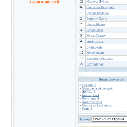
21
Мариуш Дубель
АРХИВ НОВОСТЕЙ
6
Святослав Нагорных
7
Сречко Батарело
2
Винсент Дакпо
2
Насим Митра
3
Серано Бача
3
Жорж Дельфу
4
Бренд Гурга
5
Адам Сузак
12
Конор Адаир
12
Кшиштоф Лаховски
27
Петр Мурат
Инфраструктура
»
Магазин-3
»
Медицинский центр-4
»
ДЮСШ-3
»
База клуба-3
»
Гостиница-3
»
Автостоянка-3
»
Массажный кабинет-3
»
Офис-3
Турнир