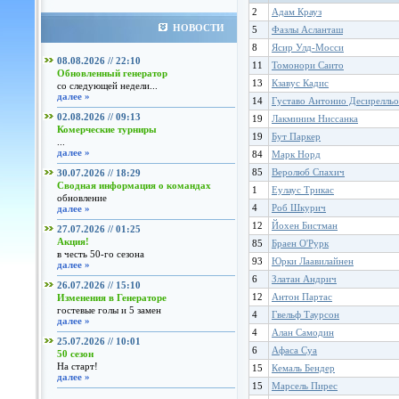
2
Адам Крауз
НОВОСТИ
5
Фазлы Асланташ
8
Ясир Улд-Мосси
08.08.2026 // 22:10
11
Томонори Саито
Обновленный генератор
13
Кзавус Кадис
со следующей недели...
далее »
14
Густаво Антонио Десирелльо
02.08.2026 // 09:13
19
Лакминим Ниссанка
Комерческие турниры
19
Бут Паркер
...
далее »
84
Марк Норд
85
Веролюб Спахич
30.07.2026 // 18:29
Сводная информация о командах
1
Еулаус Трикас
обновление
4
Роб Шкурич
далее »
12
Йохен Бистман
27.07.2026 // 01:25
Акция!
85
Браен О'Рурк
в честь 50-го сезона
93
Юрки Лаавилайнен
далее »
6
Златан Андрич
26.07.2026 // 15:10
12
Антон Партас
Изменения в Генераторе
гостевые голы и 5 замен
4
Гвельф Таурсон
далее »
4
Алан Самодин
25.07.2026 // 10:01
6
Афаса Суа
50 сезон
На старт!
15
Кемаль Бендер
далее »
15
Марсель Пирес