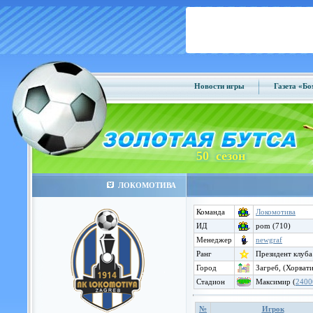
Новости игры
Газета «Б
50 сезон
ЛОКОМОТИВА
Команда
Локомотива
ИД
pom (710)
Менеджер
newgraf
Ранг
Президент клуба
Город
Загреб, (Хорвати
Стадион
Максимир (
2400
№
Игрок