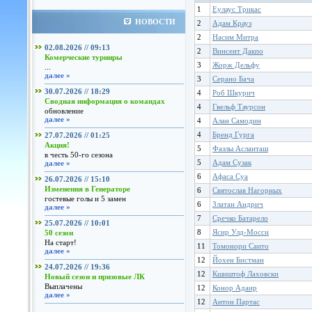
1
Еулаус Трикас
НОВОСТИ
2
Адам Крауз
2
Насим Митра
02.08.2026 // 09:13
2
Винсент Дакпо
Комерческие турниры
3
Жорж Дельфу
...
далее »
3
Серано Бача
30.07.2026 // 18:29
4
Роб Шкурич
Сводная информация о командах
4
Гвельф Таурсон
обновление
далее »
4
Алан Самодин
4
Бренд Гурга
27.07.2026 // 01:25
Акция!
5
Фазлы Асланташ
в честь 50-го сезона
5
Адам Сузак
далее »
6
Афаса Суа
26.07.2026 // 15:10
Изменения в Генераторе
6
Святослав Нагорных
гостевые голы и 5 замен
6
Златан Андрич
далее »
7
Сречко Батарело
25.07.2026 // 10:01
8
Ясир Улд-Мосси
50 сезон
На старт!
11
Томонори Саито
далее »
12
Йохен Бистман
24.07.2026 // 19:36
12
Кшиштоф Лаховски
Новый сезон и призовые ЛК
Выплачены
12
Конор Адаир
далее »
12
Антон Партас