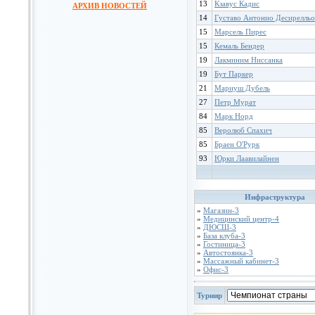
13
Кзавус Кадис
АРХИВ НОВОСТЕЙ
14
Густаво Антонио Десирелльо
15
Марсель Пирес
15
Кемаль Бендер
19
Лакминим Ниссанка
19
Бут Паркер
21
Мариуш Дубель
27
Петр Мурат
84
Марк Норд
85
Веролюб Спахич
85
Браен О'Рурк
93
Юрки Лаавилайнен
Инфраструктура
»
Магазин-3
»
Медицинский центр-4
»
ДЮСШ-3
»
База клуба-3
»
Гостиница-3
»
Автостоянка-3
»
Массажный кабинет-3
»
Офис-3
Турнир