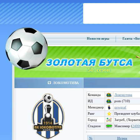
Новости игры
Газета «Б
50 сезон
ЛОКОМОТИВА
Команда
Локомотива
ИД
pom (710)
Менеджер
newgraf
Ранг
Президент клуба
Город
Загреб, (Хорвати
Стадион
Максимир (
2400
№
Игрок