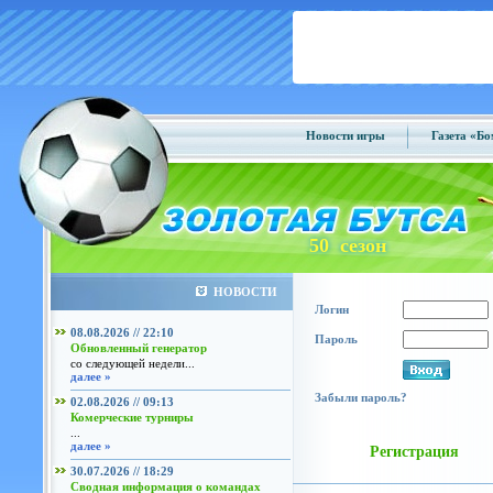
Новости игры
Газета «Б
50 сезон
НОВОСТИ
Логин
08.08.2026 // 22:10
Пароль
Обновленный генератор
со следующей недели...
далее »
Забыли пароль?
02.08.2026 // 09:13
Комерческие турниры
...
далее »
Регистрация
30.07.2026 // 18:29
Сводная информация о командах