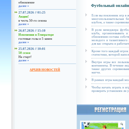
обновление
Футбольный онлайн
далее »
27.07.2026 // 01:25
Если вы поклонник игр в 
Акция!
многопользовательская б
в честь 50-го сезона
клубом, а также соревнова
далее »
В роли менеджера футбол
26.07.2026 // 15:10
клуба, организовывать и
Изменения в Генераторе
обновления состава собст
гостевые голы и 5 замен
молодого и талантливого 
далее »
для вас открыта и работае
25.07.2026 // 10:01
Кроме того каждый игрок 
50 сезон
статистики, которой напол
На старт!
далее »
Внутри игры все пользов
континенты. В течение не
также других соревнован
АРХИВ НОВОСТЕЙ
матчи.
В рамках игры каждый мож
Чтобы начать играть в иг
проверить установлен ли у 