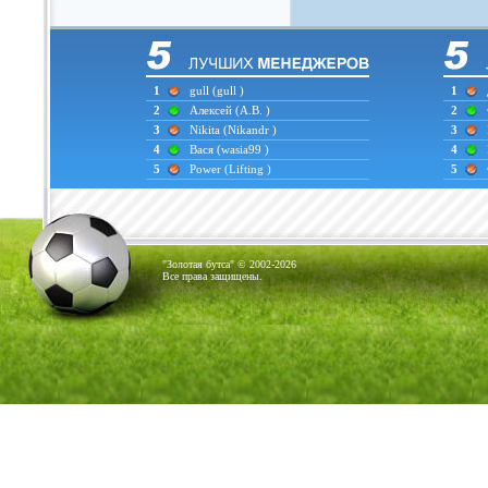
1
gull
(gull )
1
2
Алексей
(А.В. )
2
3
Nikita
(Nikandr )
3
4
Вася
(wasia99 )
4
5
Power
(Lifting )
5
"Золотая бутса" © 2002-2026
Все права защищены.