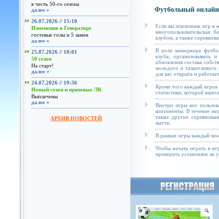
в честь 50-го сезона
Футбольный онлайн
далее »
26.07.2026 // 15:10
Если вы поклонник игр в 
Изменения в Генераторе
многопользовательская б
гостевые голы и 5 замен
клубом, а также соревнова
далее »
В роли менеджера футбол
25.07.2026 // 10:01
клуба, организовывать и
50 сезон
обновления состава собст
На старт!
молодого и талантливого 
далее »
для вас открыта и работае
24.07.2026 // 19:36
Кроме того каждый игрок 
Новый сезон и призовые ЛК
статистики, которой напол
Выплачены
далее »
Внутри игры все пользов
континенты. В течение не
также других соревнован
АРХИВ НОВОСТЕЙ
матчи.
В рамках игры каждый мож
Чтобы начать играть в иг
проверить установлен ли у 