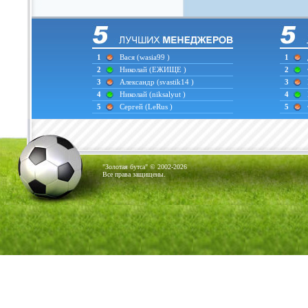
1
Вася
(wasia99 )
1
2
Николай
(ЕЖИЩЕ )
2
3
Александр
(svastik14 )
3
4
Николай
(niksalyut )
4
5
Сергей
(LeRus )
5
"Золотая бутса" © 2002-2026
Все права защищены.