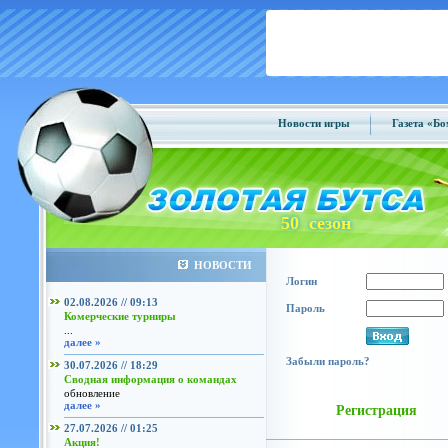
Новости игры
Газета «Б
50 сезон
НОВОСТИ
Логин
02.08.2026 // 09:13
Пароль
Комерческие турниры
...
далее »
Забыли пароль?
30.07.2026 // 18:29
Сводная информация о командах
обновление
далее »
Регистрация
27.07.2026 // 01:25
Акция!