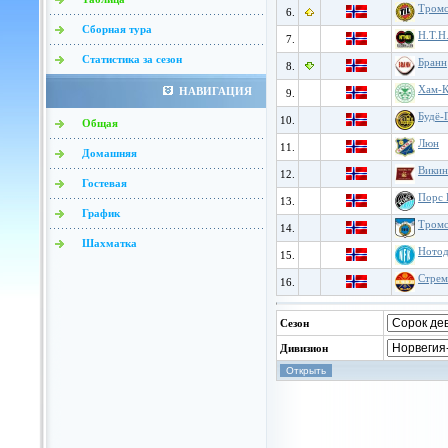
Тромс
6.
Сборная тура
Н.Т.Н
7.
Статистика за сезон
Бранн
8.
Хам-
НАВИГАЦИЯ
9.
Будё-
10.
Общая
Люн
11.
Домашняя
Викин
12.
Гостевая
Порс 
13.
График
Тромс
14.
Шахматка
Нотод
15.
Стрем
16.
Сезон
Дивизион