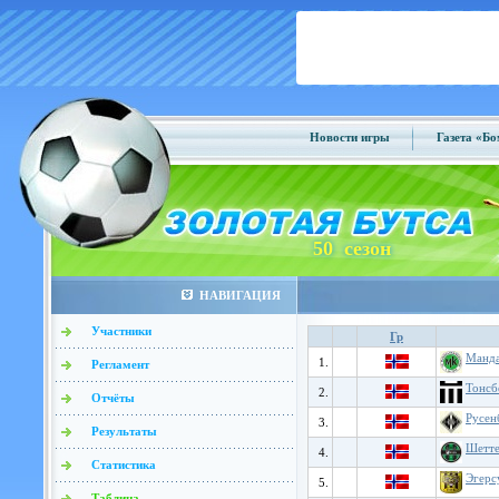
Новости игры
Газета «Б
50 сезон
НАВИГАЦИЯ
Участники
Гр
Манда
1.
Регламент
Тонсб
2.
Отчёты
Русен
3.
Результаты
Шетт
4.
Статистика
Эгерс
5.
Таблица