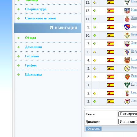
Вил
13.
Сборная тура
Нав
12.
Жи
Статистика за сезон
11.
Тер
9.
НАВИГАЦИЯ
Бет
10.
Общая
Эст
7.
Домашняя
Бад
6.
Гостевая
Пон
4.
График
Реа
5.
Шахматка
Реа
8.
С.Д
1.
Сеу
2.
Лан
3.
Сезон
Дивизион