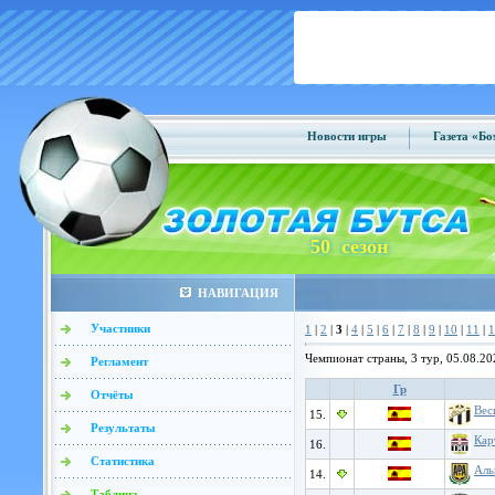
Новости игры
Газета «Б
50 сезон
НАВИГАЦИЯ
Участники
1
|
2
|
3
|
4
|
5
|
6
|
7
|
8
|
9
|
10
|
11
|
1
Чемпионат страны, 3 тур, 05.08.20
Регламент
Гр
Отчёты
Вес
15.
Результаты
Кар
16.
Статистика
Аль
14.
Таблица