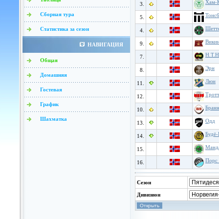
Хам-
3.
Сборная тура
Тонс
5.
Шетт
Статистика за сезон
4.
Вики
9.
НАВИГАЦИЯ
Н.Т.Н
7.
Общая
Эрн
8.
Домашняя
Люн
11.
Гостевая
Трот
12.
График
Бран
10.
Шахматка
Одд
13.
Будё-
14.
Манд
15.
Порс 
16.
Сезон
Дивизион