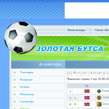
Новости игры
Газета «Б
50 сезон
НАВИГАЦИЯ
Участники
1
|
2
|
3
|
4
|
5
|
6
|
7
|
8
|
9
|
10
|
11
|
1
Чемпионат страны, 3 тур, 05.08.20
Регламент
Гр
Отчёты
Русе
1.
Результаты
Тром
2.
Статистика
Эгер
6.
Таблица