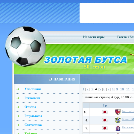
Новости игры
Газета «Б
50 сезон
НАВИГАЦИЯ
Участники
1
|
2
|
3
|
4
|
5
|
6
|
7
|
8
|
9
|
10
|
11
|
1
Чемпионат страны, 4 тур, 08.08.20
Регламент
Гр
Отчёты
Киото С
16.
Результаты
Токио М
4.
Статистика
Каталле
7.
Таблица