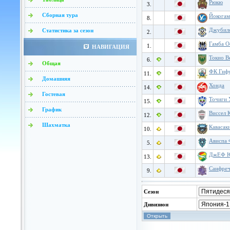
Рюкю
3.
Сборная тура
Йокогам
8.
Джубило
Статистика за сезон
2.
Гамба О
1.
НАВИГАЦИЯ
Токио В
6.
Общая
ФК Гиф
11.
Домашняя
Хонда
14.
Гостевая
Точиги 
15.
График
Виссел 
12.
Шахматка
Кавасак
10.
Ависпа 
5.
ДжЕФ Ю
13.
Санфреч
9.
Сезон
Дивизион