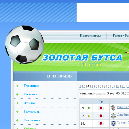
Новости игры
Газета «Б
50 сезон
НАВИГАЦИЯ
Участники
1
|
2
|
3
|
4
|
5
|
6
|
7
|
8
|
9
|
10
|
11
|
1
Чемпионат страны, 3 тур, 05.08.20
Регламент
Гр
Отчёты
Виссел 
9.
Результаты
Джубило
2.
Статистика
Точиги 
14.
Таблица