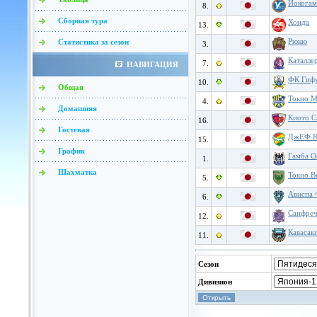
Йокогам
8.
Сборная тура
Хонда
13.
Рюкю
Статистика за сезон
3.
Каталле
7.
НАВИГАЦИЯ
ФК Гиф
10.
Общая
Токио М
4.
Домашняя
Киото С
16.
Гостевая
ДжЕФ Ю
15.
График
Гамба О
1.
Шахматка
Токио В
5.
Ависпа 
6.
Санфреч
12.
Кавасак
11.
Сезон
Дивизион