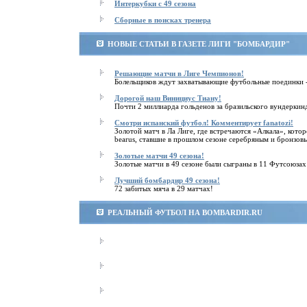
Интеркубки с 49 сезона
Cборные в поисках тренера
НОВЫЕ СТАТЬИ В ГАЗЕТЕ ЛИГИ "БОМБАРДИР"
Решающие матчи в Лиге Чемпионов!
Болельщиков ждут захватывающие футбольные поединки 
Дорогой наш Винициус Тиану!
Почти 2 миллиарда гольденов за бразильского вундеркин
Смотри испанский футбол! Комментирует fanatozi!
Золотой матч в Ла Лиге, где встречаются «Алкала», к
bearus, ставшие в прошлом сезоне серебряным и бронзов
Золотые матчи 49 сезона!
Золотые матчи в 49 сезоне были сыграны в 11 Футсоюзах
Лучший бомбардир 49 сезона!
72 забитых мяча в 29 матчах!
РЕАЛЬНЫЙ ФУТБОЛ НА BOMBARDIR.RU