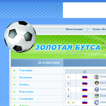
Новости игры
Газета «Б
50 сезон
НАВИГАЦИЯ
Участники
Гр
Торп
1.
Регламент
ФК Ч
2.
Отчёты
Аван
3.
Результаты
Шин
4.
Статистика
Смен
5.
Таблица