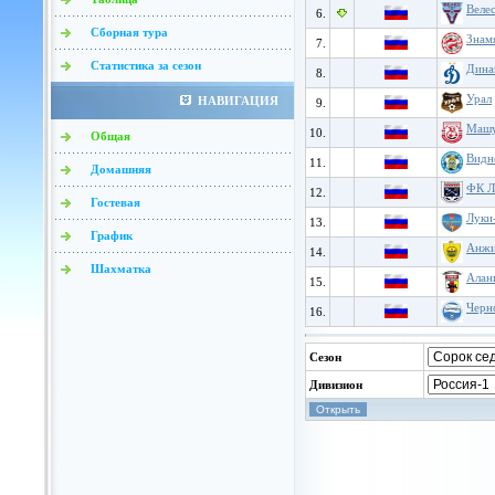
Веле
6.
Сборная тура
Знам
7.
Статистика за сезон
Дина
8.
Урал
НАВИГАЦИЯ
9.
Маш
10.
Общая
Видн
11.
Домашняя
ФК Л
12.
Гостевая
Луки
13.
График
Анж
14.
Шахматка
Алан
15.
Черн
16.
Сезон
Дивизион