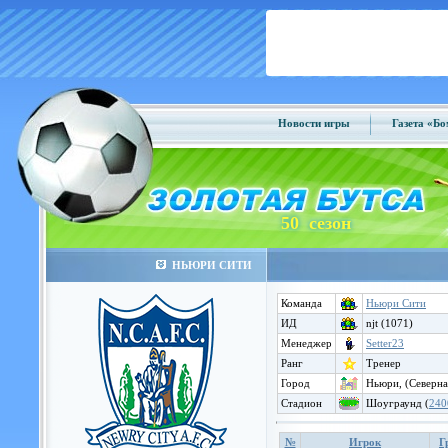
Новости игры
Газета «Б
50 сезон
НЬЮРИ СИТИ
Команда
Ньюри Сити
ИД
njt (1071)
Менеджер
Setter23
Ранг
Тренер
Город
Ньюри, (Северна
Стадион
Шоуграунд (
240
№
Игрок
Г