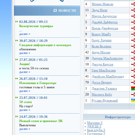
4
Менни Маколи
11
Энда Нили
НОВОСТИ
7
Марти Андерсон
02.08.2026 // 09:13
5
Джефф Лафферти
Комерческие турниры
3
Ноель Джеферсон
...
далее »
9
Конор МакРэ
6
Георг Харкин
30.07.2026 // 18:29
Сводная информация о командах
2
Колм Коллинс
обновление
42
Анди Мохан
далее »
30
Даррен МакАллистер
27.07.2026 // 01:25
Акция!
10
Джоди Карсон
в честь 50-го сезона
8
Глен МакЛохлин
далее »
41
Джейсон МакПарлэнд
26.07.2026 // 15:10
70
Десси Вернер
Изменения в Генераторе
гостевые голы и 5 замен
1
Джастин Уальяга
далее »
20
Масенга Бойл
25.07.2026 // 10:01
1
Руслан Ядловский
50 сезон
На старт!
далее »
24.07.2026 // 19:36
Инфраструктура
Новый сезон и призовые ЛК
»
Магазин-3
Выплачены
»
ДЮСШ-3
далее »
»
База клуба-3
»
Гостиница-3