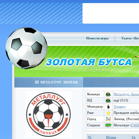
Новости игры
Газета «Б
50 сезон
МЕТАЛЛУРГ ЛИПЕЦК
Команда
Металлург Липе
ИД
mgl (513)
Менеджер
Торвард
Ранг
Президент клуба
Город
Липецк, (Россия)
Стадион
Металлург (
740
№
Игрок
Гр