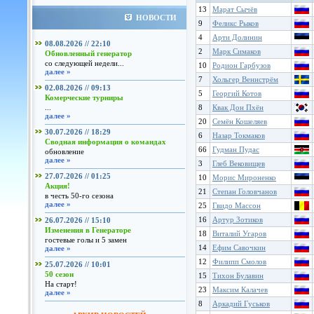
13
Марат Сычёв
НОВОСТИ
9
Феликс Рыков
4
Арти Долинин
08.08.2026 // 22:10
2
Марк Симаков
Обновленный генератор
со следующей недели...
10
Родион Гарбузов
далее »
7
Хольгер Веннстрём
02.08.2026 // 09:13
5
Георгий Котов
Комерческие турниры
...
8
Квак Дон Пхён
далее »
20
Семён Кошеляев
30.07.2026 // 18:29
6
Назар Токмаков
Сводная информация о командах
66
Гудман Пудас
обновление
далее »
3
Глеб Вековищев
27.07.2026 // 01:25
10
Морис Мироненко
Акция!
21
Степан Головчанов
в честь 50-го сезона
далее »
25
Гвидо Массон
16
Артур Зотиков
26.07.2026 // 15:10
Изменения в Генераторе
18
Виталий Угаров
гостевые голы и 5 замен
14
Ефим Савочкин
далее »
12
Филипп Смолов
25.07.2026 // 10:01
50 сезон
15
Тихон Булавин
На старт!
23
Максим Калачев
далее »
8
Аркадий Гуськов