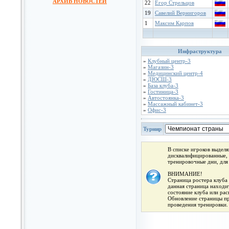
АРХИВ НОВОСТЕЙ
22
Егор Стрельцов
19
Савелий Вернигоров
1
Максим Карпов
Инфраструктура
»
Клубный центр-3
»
Магазин-3
»
Медицинский центр-4
»
ДЮСШ-3
»
База клуба-3
»
Гостиница-3
»
Автостоянка-3
»
Массажный кабинет-3
»
Офис-3
Турнир
В списке игроков выдел
дисквалифицированные, 
тренировочные дни, для
ВНИМАНИЕ!
Страница ростера клуба 
данная страница находит
состояние клуба или ра
Обновление страницы про
проведения тренировки.