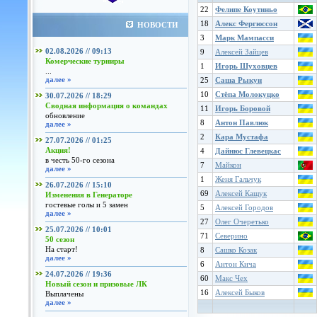
22
Фелипе Коутиньо
18
Алекс Фергюссон
НОВОСТИ
3
Марк Мампасси
02.08.2026 // 09:13
9
Алексей Зайцев
Комерческие турниры
1
Игорь Шуховцев
...
далее »
25
Саша Рыкун
10
Стёпа Молокуцко
30.07.2026 // 18:29
Сводная информация о командах
11
Игорь Боровой
обновление
8
Антон Павлюк
далее »
2
Кара Мустафа
27.07.2026 // 01:25
Акция!
4
Дайнюс Глевецкас
в честь 50-го сезона
7
Майкон
далее »
1
Женя Гальчук
26.07.2026 // 15:10
69
Алексей Кащук
Изменения в Генераторе
гостевые голы и 5 замен
5
Алексей Городов
далее »
27
Олег Очеретько
25.07.2026 // 10:01
71
Северино
50 сезон
На старт!
8
Сашко Козак
далее »
6
Антон Кича
24.07.2026 // 19:36
60
Макс Чех
Новый сезон и призовые ЛК
16
Алексей Быков
Выплачены
далее »