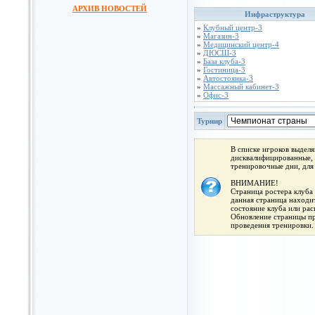
АРХИВ НОВОСТЕЙ
Инфраструктура
»
Клубный центр-3
»
Магазин-3
»
Медицинский центр-4
»
ДЮСШ-3
»
База клуба-3
»
Гостиница-3
»
Автостоянка-3
»
Массажный кабинет-3
»
Офис-3
Турнир
В списке игроков выдел
дисквалифицированные, 
тренировочные дни, для
ВНИМАНИЕ!
Страница ростера клуба 
данная страница находит
состояние клуба или ра
Обновление страницы про
проведения тренировки.