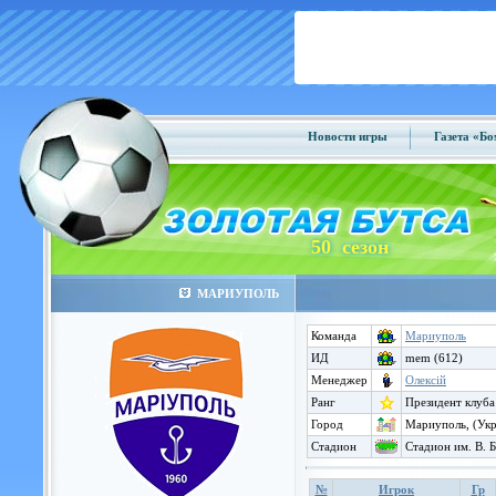
Новости игры
Газета «Б
50 сезон
МАРИУПОЛЬ
Команда
Мариуполь
ИД
mem (612)
Менеджер
Олексій
Ранг
Президент клуба
Город
Мариуполь, (Укр
Стадион
Стадион им. В. Б
№
Игрок
Гр