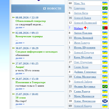
60
Макс Чех
71
Северино
НОВОСТИ
6
Антон Кича
08.08.2026 // 22:10
16
Алексей Быков
Обновленный генератор
12
Алексей Полянский
со следующей недели...
далее »
7
Майкон
2
02.08.2026 // 09:13
8
Антон Павлюк
Комерческие турниры
11
Игорь Боровой
...
далее »
1
Женя Гальчук
1
Игорь Шуховцев
30.07.2026 // 18:29
Сводная информация о командах
5
Алексей Городов
обновление
2
Кара Мустафа
далее »
27
Олег Очеретько
27.07.2026 // 01:25
Акция!
8
Сашко Козак
в честь 50-го сезона
4
Дайнюс Глевецкас
далее »
10
Стёпа Молокуцко
26.07.2026 // 15:10
9
Алексей Зайцев
Изменения в Генераторе
гостевые голы и 5 замен
22
Фелипе Коутиньо
далее »
25
Саша Рыкун
25.07.2026 // 10:01
3
Марк Мампасси
50 сезон
На старт!
18
Алекс Фергюссон
далее »
69
Алексей Кащук