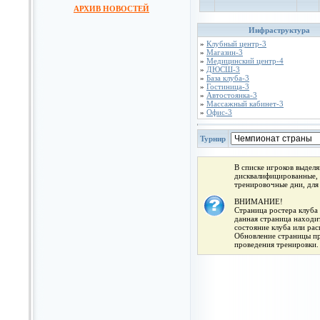
АРХИВ НОВОСТЕЙ
Инфраструктура
»
Клубный центр-3
»
Магазин-3
»
Медицинский центр-4
»
ДЮСШ-3
»
База клуба-3
»
Гостиница-3
»
Автостоянка-3
»
Массажный кабинет-3
»
Офис-3
Турнир
В списке игроков выдел
дисквалифицированные, 
тренировочные дни, для
ВНИМАНИЕ!
Страница ростера клуба 
данная страница находит
состояние клуба или ра
Обновление страницы про
проведения тренировки.