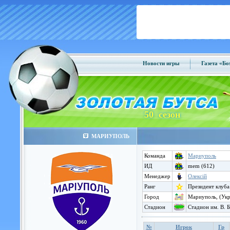
Новости игры
Газета «Б
50 сезон
МАРИУПОЛЬ
Команда
Мариуполь
ИД
mem (612)
Менеджер
Олексій
Ранг
Президент клуба
Город
Мариуполь, (Укр
Стадион
Стадион им. В. Б
№
Игрок
Гр