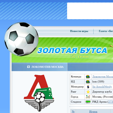
Новости игры
Газета «Б
50 сезон
ЛОКОМОТИВ МОСКВА
Команда
Локомотив Моск
ИД
lom (509)
Менеджер
Sir ArnoldWerdy
Ранг
Директор клуба
Город
Москва, (Россия
Стадион
РЖД Арена (
273
№
Игрок