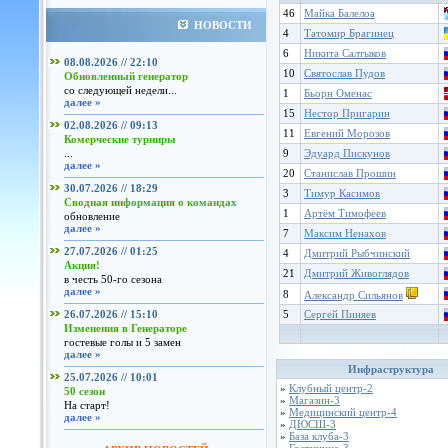
46
Майка Балелоа
НОВОСТИ
4
Татомир Брагинец
6
Никита Салтыков
08.08.2026 // 22:10
10
Святослав Пудов
Обновленный генератор
со следующей недели...
1
Бьoрн Оменас
далее »
15
Нестор Пригарин
02.08.2026 // 09:13
11
Евгений Морозов
Комерческие турниры
...
9
Эдуард Пискунов
далее »
20
Станислав Прошин
30.07.2026 // 18:29
3
Тимур Касимов
Сводная информация о командах
1
Артём Тимофеев
обновление
далее »
7
Максим Ненахов
27.07.2026 // 01:25
4
Дмитрий Рыбчинский
Акция!
21
Дмитрий Живоглядов
в честь 50-го сезона
далее »
8
Александр Сильянов
26.07.2026 // 15:10
5
Сергей Пиняев
Изменения в Генераторе
гостевые голы и 5 замен
далее »
Инфраструктура
25.07.2026 // 10:01
»
Клубный центр-2
50 сезон
»
Магазин-3
На старт!
»
Медицинский центр-4
далее »
»
ДЮСШ-3
»
База клуба-3