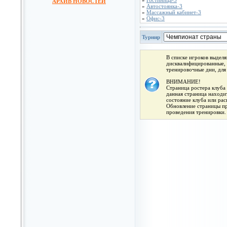
»
Гостиница-3
АРХИВ НОВОСТЕЙ
»
Автостоянка-3
»
Массажный кабинет-3
»
Офис-3
Турнир
В списке игроков выдел
дисквалифицированные, 
тренировочные дни, для
ВНИМАНИЕ!
Страница ростера клуба 
данная страница находит
состояние клуба или ра
Обновление страницы про
проведения тренировки.