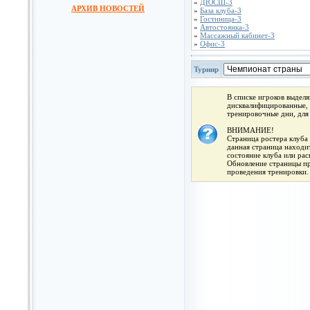
»
ДЮСШ-3
АРХИВ НОВОСТЕЙ
»
База клуба-3
»
Гостиница-3
»
Автостоянка-3
»
Массажный кабинет-3
»
Офис-3
Турнир
В списке игроков выдел
дисквалифицированные, 
тренировочные дни, для
ВНИМАНИЕ!
Страница ростера клуба 
данная страница находит
состояние клуба или ра
Обновление страницы про
проведения тренировки.