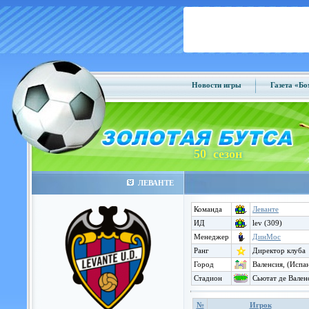
Новости игры
Газета «Б
50 сезон
ЛЕВАНТЕ
Команда
Леванте
ИД
lev (309)
Менеджер
ДинМос
Ранг
Директор клуба
Город
Валенсия, (Испа
Стадион
Сьютат де Вален
№
Игрок