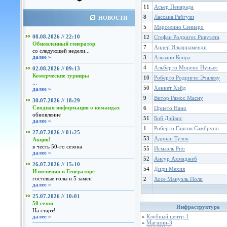
11
Асьер Пенарада
8
Лассана Рабгузи
НОВОСТИ
5
Марселино Сеннаро
08.08.2026 // 22:10
12
Стефан Родригес Ривуэлта
Обновленный генератор
7
Андер Ильярраменди
со следующей недели...
далее »
3
Альваро Коира
4
Альберто Морено Нуньес
02.08.2026 // 09:13
Комерческие турниры
10
Роберто Родригес Эчалеку
...
50
Хеннет Хэйд
далее »
9
Витор Рамос Масну
30.07.2026 // 18:29
Сводная информация о командах
6
Прието Нано
обновление
51
Боб Дэйвис
далее »
1
Роберто Гарсия Самбруно
27.07.2026 // 01:25
53
Адриан Тулок
Акция!
в честь 50-го сезона
55
Исмаэль Рио
далее »
52
Ансур Ахмаджеб
26.07.2026 // 15:10
54
Диди Мехия
Изменения в Генераторе
гостевые голы и 5 замен
2
Хосе Мануэль Поли
далее »
25.07.2026 // 10:01
50 сезон
Инфраструктура
На старт!
далее »
»
Клубный центр-1
»
Магазин-3