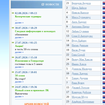
21
Брендом Ардеси
НОВОСТИ
2
Шаун Лайелл
4
Никола Кьюэлл
02.08.2026 // 09:13
Комерческие турниры
6
Мисо Гутцилиус
...
8
Анте Харрит
далее »
9
Антонио Париз
30.07.2026 // 18:29
Сводная информация о командах
12
Лайам Суливан
обновление
13
Стив О Антопулос
далее »
14
Вудд Хафлер
27.07.2026 // 01:25
18
Натан Динхам
Акция!
в честь 50-го сезона
19
Васко Рудан
далее »
22
Глин Схрой
26.07.2026 // 15:10
24
Валид Мак Хаксли
Изменения в Генераторе
гостевые голы и 5 замен
25
Ивано Хлоск
далее »
5
Дэниель Малидео
25.07.2026 // 10:01
10
Денис Харрис
50 сезон
1
Тинар Диденк
На старт!
далее »
7
Рики Кувер
24.07.2026 // 19:36
15
Джакоб Уотсон
Новый сезон и призовые ЛК
17
Кэмерон Добсон
Выплачены
далее »
20
Морган Муур
23
Альфонс Портинью
АРХИВ НОВОСТЕЙ