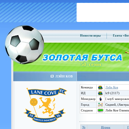
Новости игры
Газета «Б
50 сезон
ЛЭЙН КОВ
Команда
Лэйн Ков
ИД
lc9 (2117)
Менеджер
[ клуб замороже
Город
Сидней, (Австра
Стадион
Лэйн Ков Олимпи
№
Игрок
Г