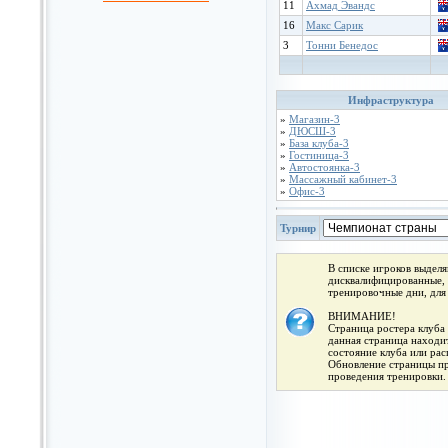
11
Ахмад Эвандс
16
Макс Сарик
3
Тонни Бенедос
Инфраструктура
»
Магазин-3
»
ДЮСШ-3
»
База клуба-3
»
Гостиница-3
»
Автостоянка-3
»
Массажный кабинет-3
»
Офис-3
Турнир
В списке игроков выдел
дисквалифицированные, 
тренировочные дни, для
ВНИМАНИЕ!
Страница ростера клуба 
данная страница находит
состояние клуба или ра
Обновление страницы про
проведения тренировки.