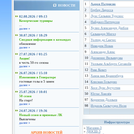
1
Аарон Патрисио
НОВОСТИ
2
Гербер Ларосса
3
Луис Сильвин Турсиос
02.08.2026 // 09:13
Комерческие турниры
4
Найджел Паттерсон
...
5
Хулио Александер Дюбон
далее »
6
Сальвадор Мигел
30.07.2026 // 18:29
Сводная информация о командах
7
Уолтер де Санчес
обновление
8
Никодим Новак
далее »
9
Александр Алекс
27.07.2026 // 01:25
10
Диоменис Вильянуэва
Акция!
в честь 50-го сезона
11
Уилльям Альберто Сегавойя
далее »
12
Рико Ковач
26.07.2026 // 15:10
13
Хамза ван Краненбрук
Изменения в Генераторе
гостевые голы и 5 замен
14
Клисман Гельермо
далее »
15
Хосе Луис Аугустин
25.07.2026 // 10:01
50
Юстас Хмелёв
50 сезон
97
Корентин Долльен
На старт!
далее »
98
Исраэль Сальгуэро Ноэн
24.07.2026 // 19:36
Новый сезон и призовые ЛК
Выплачены
Инфраструктура
далее »
»
Магазин-3
»
ДЮСШ-3
АРХИВ НОВОСТЕЙ