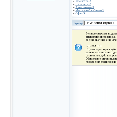
»
База клуба-3
»
Гостиница-3
»
Автостоянка-3
»
Массажный кабинет-3
»
Офис-3
Турнир
В списке игроков выдел
дисквалифицированные, 
тренировочные дни, для
ВНИМАНИЕ!
Страница ростера клуба 
данная страница находит
состояние клуба или ра
Обновление страницы про
проведения тренировки.