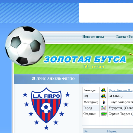
Новости игры
Газета «Б
50 сезон
ЛУИС АНХЕЛЬ ФИРПО
Команда
Луис Анхель Фи
ИД
laf (3640)
Менеджер
[ клуб замороже
Город
Усулутан, (Саль
Стадион
Серхио Торрес (
№
Игрок