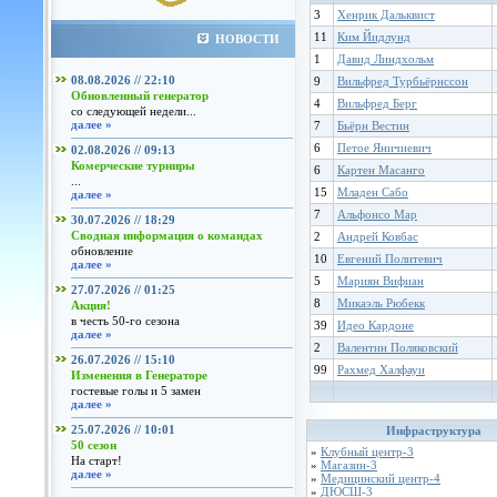
3
Хенрик Дальквист
11
Ким Йидлунд
НОВОСТИ
1
Давид Линдхольм
08.08.2026 // 22:10
9
Вильфред Турбьёрнссон
Обновленный генератор
4
Вильфред Берг
со следующей недели...
далее »
7
Бьёрн Вестин
6
Петое Яничиевич
02.08.2026 // 09:13
Комерческие турниры
6
Картен Масанго
...
15
Младен Сабо
далее »
7
Альфонсо Мар
30.07.2026 // 18:29
Сводная информация о командах
2
Андрей Ковбас
обновление
10
Евгений Политевич
далее »
5
Мариян Вифиан
27.07.2026 // 01:25
8
Микаэль Рюбекк
Акция!
в честь 50-го сезона
39
Идео Кардоне
далее »
2
Валентин Поляковский
26.07.2026 // 15:10
99
Рахмед Халфауи
Изменения в Генераторе
гостевые голы и 5 замен
далее »
25.07.2026 // 10:01
Инфраструктура
50 сезон
»
Клубный центр-3
На старт!
»
Магазин-3
далее »
»
Медицинский центр-4
»
ДЮСШ-3