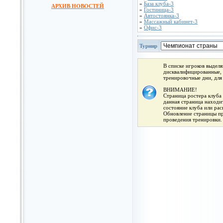
»
База клуба-3
АРХИВ НОВОСТЕЙ
»
Гостиница-3
»
Автостоянка-3
»
Массажный кабинет-3
»
Офис-3
Турнир
В списке игроков выдел
дисквалифицированные, 
тренировочные дни, для
ВНИМАНИЕ!
Страница ростера клуба 
данная страница находит
состояние клуба или ра
Обновление страницы про
проведения тренировки.