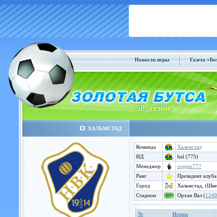
Новости игры
Газета «Б
50 сезон
ХАЛЬМСТАД
Команда
Хальмстад
ИД
hal (775)
Менеджер
copper777
Ранг
Президент клуба
Город
Хальмстад, (Шве
Стадион
Орхан Вал (
1240
№
Игрок