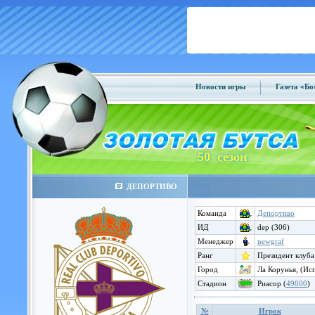
Новости игры
Газета «Б
50 сезон
ДЕПОРТИВО
Команда
Депортиво
ИД
dep (306)
Менеджер
newgraf
Ранг
Президент клуба
Город
Ла Корунья, (Ис
Стадион
Риасор (
49000
)
№
Игрок