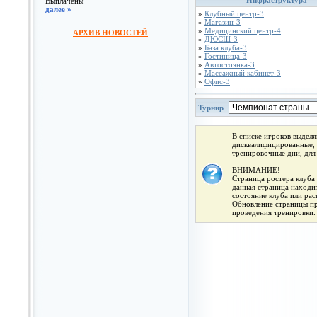
Инфраструктура
Выплачены
далее »
»
Клубный центр-3
»
Магазин-3
»
Медицинский центр-4
АРХИВ НОВОСТЕЙ
»
ДЮСШ-3
»
База клуба-3
»
Гостиница-3
»
Автостоянка-3
»
Массажный кабинет-3
»
Офис-3
Турнир
В списке игроков выдел
дисквалифицированные, 
тренировочные дни, для
ВНИМАНИЕ!
Страница ростера клуба 
данная страница находит
состояние клуба или ра
Обновление страницы про
проведения тренировки.