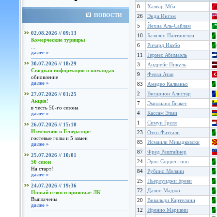
8
Халвар Мба
НОВОСТИ
26
Энди Ингэм
5
Йехиа Аль-Сайлам
02.08.2026 // 09:13
10
Базилио Пантанелли
Комерческие турниры
6
Ричард Икобо
...
далее »
11
Гермес Абимаэль
30.07.2026 // 18:29
3
Андрейс Пикуль
Сводная информация о командах
9
Февзи Атав
обновление
далее »
83
Амедео Калканьо
2
Висарион Алистар
27.07.2026 // 01:25
Акция!
7
Эмилиано Бизкет
в честь 50-го сезона
4
Кассам Элми
далее »
1
Симун Греля
26.07.2026 // 15:10
Изменения в Генераторе
23
Отто Фаттали
гостевые голы и 5 замен
85
Исмаили Микадковски
далее »
87
Фред Рештайнер
25.07.2026 // 10:01
24
Эрос Соррентино
50 сезон
На старт!
84
Рубино Мелани
далее »
25
Пьерлуиджи Бреви
24.07.2026 // 19:36
72
Далио Маджо
Новый сезон и призовые ЛК
Выплачены
20
Вивальди Картелини
далее »
12
Иренио Мариани