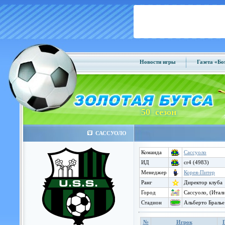
Новости игры
Газета «Б
50 сезон
САССУОЛО
Команда
Сассуоло
ИД
cr4 (4983)
Менеджер
Корея-Питер
Ранг
Директор клуба
Город
Сассуоло, (Итал
Стадион
Альберто Бралье
№
Игрок