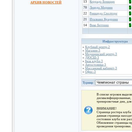
13
Коррадо Бонацци
АРХИВ НОВОСТЕЙ
70
Леардо Морини
22
Риккардо Сполторе
21
Италиано Куадрини
14
Вико Беттини
Инфраструктура
»
Клубный центр-2
»
Магазин-3
»
Медицинский центр-3
»
ДЮСШ-3
»
База клуба-3
»
Автостоянка-3
»
Массажный кабинет-3
»
Офис-3
Турнир
В списке игроков выдел
дисквалифицированные, 
тренировочные дни, для
ВНИМАНИЕ!
Страница ростера клуба 
данная страница находит
состояние клуба или ра
Обновление страницы про
проведения тренировки.