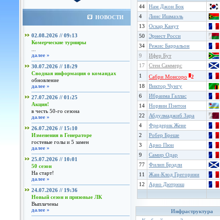
44
Нам Джон Бок
4
Линс Ишмаэль
НОВОСТИ
13
Оскар Канут
02.08.2026 // 09:13
50
Эрнест Росси
Комерческие турниры
34
Режис Барральон
...
далее »
9
Ифер Бут
17
Стен Саммерс
30.07.2026 // 18:29
Сводная информация о командах
1
Сабри Монсоро
2
обновление
далее »
18
Виктор Чунгу
6
Ибраима Галлас
27.07.2026 // 01:25
Акция!
14
Норвин Пэнтон
в честь 50-го сезона
22
Абдулмаджиб Зара
далее »
4
Фредерик Жене
26.07.2026 // 15:10
Изменения в Генераторе
2
Робер Бреше
гостевые голы и 5 замен
3
Арно Пюи
далее »
9
Самир Одар
25.07.2026 // 10:01
77
Филип Брэдли
50 сезон
На старт!
11
Жан-Клод Грегорини
далее »
12
Арно Дютрюш
24.07.2026 // 19:36
Новый сезон и призовые ЛК
Выплачены
далее »
Инфраструктура