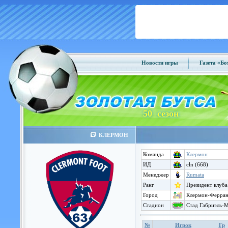
Новости игры
Газета «Б
50 сезон
КЛЕРМОН
Команда
Клермон
ИД
cln (668)
Менеджер
Rumata
Ранг
Президент клуба
Город
Клермон-Ферран
Стадион
Стад Габриэль-М
№
Игрок
Гр