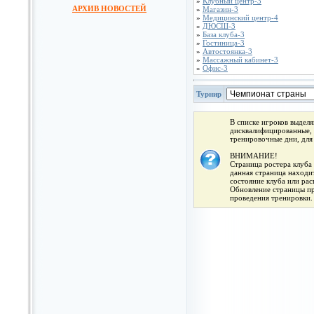
»
Клубный центр-3
АРХИВ НОВОСТЕЙ
»
Магазин-3
»
Медицинский центр-4
»
ДЮСШ-3
»
База клуба-3
»
Гостиница-3
»
Автостоянка-3
»
Массажный кабинет-3
»
Офис-3
Турнир
В списке игроков выдел
дисквалифицированные, 
тренировочные дни, для
ВНИМАНИЕ!
Страница ростера клуба 
данная страница находит
состояние клуба или ра
Обновление страницы про
проведения тренировки.