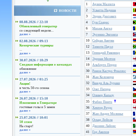
1
Арзим Маллота
2
Усватта Надиша
НОВОСТИ
3
Элдин Дзогович
08.08.2026 // 22:10
4
Гун Соарес
Обновленный генератор
6
Михня Ангел
со следующей недели...
далее »
7
Эугенио Энгонга
10
Сейран Аветян
02.08.2026 // 09:13
Комерческие турниры
12
Тимоти Пауэл
...
13
Геннадий Раковицэ
далее »
14
Эдриан Мелтон
30.07.2026 // 18:29
Сводная информация о командах
19
Альберто Перри
обновление
30
Рамон Кастро Фиаллос
далее »
31
Жан Коломери
27.07.2026 // 01:25
32
Важди Аль-Зураки
Акция!
в честь 50-го сезона
33
Олег Патера
далее »
34
Оливер Капалу
26.07.2026 // 15:10
35
Фабио Пинто
Изменения в Генераторе
гостевые голы и 5 замен
36
Хектор Роудс
далее »
37
Жан-Андре Молинье
25.07.2026 // 10:01
38
Оскар Лойола
50 сезон
40
Джонни Лайонс
На старт!
далее »
41
Гор Акопов