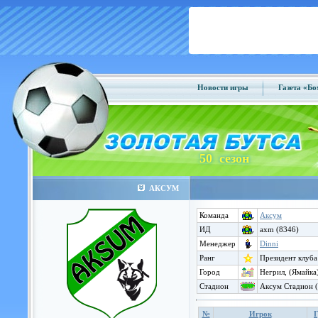
Новости игры
Газета «Б
50 сезон
АКСУМ
Команда
Аксум
ИД
axm (8346)
Менеджер
Dinni
Ранг
Президент клуба
Город
Негрил, (Ямайка
Стадион
Аксум Стадион (
№
Игрок
Г