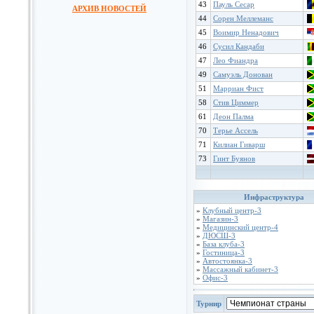
43
Пауль Сесар
АРХИВ НОВОСТЕЙ
44
Сорен Меллеманс
45
Воимир Ненадович
46
Сусил Кандаби
47
Лео Фиандра
49
Самуэль Донован
51
Марриан Фист
58
Стив Циммер
61
Деон Палма
70
Терье Ассель
71
Килиан Гиварш
73
Гинт Буянов
Инфраструктура
»
Клубный центр-3
»
Магазин-3
»
Медицинский центр-4
»
ДЮСШ-3
»
База клуба-3
»
Гостиница-3
»
Автостоянка-3
»
Массажный кабинет-3
»
Офис-3
Турнир