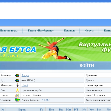
Новости игры
Газета «Бомбардир»
Правила
Форум
Конт
50 сезон
ВОЙТИ
Команда
Аксум
Дивизион
ИД
axm (8346)
Деньги
Менеджер
Dinni
Число игроков
Ранг
Президент клуба
Сила команды
Город
Негрил, (Ямайка)
Сила 11 лучших
Стадион
Аксум Стадион (
44000
)
Зрительский рейтинг
№
Игрок
Гр
Поз
Воз
Мас
Р/Т
Ф/г
Уст
Р/м
Мо