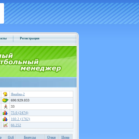
акты
Регистрация
Ямайка-2
690.929.033
33
75.0 (2474)
160.2 (1762)
66.252
р
Осб
Бонусы
Очки
Цена