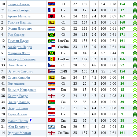
10
Сейран Аветян
Cf
32
159
9.7
94
0.78
154
71
Килиан Гиварш
Gk
18
12
4.4
100
0.00
12
1
Арзим Маллота
Gk
34
163
9.4
100
0.07
167
2
Усватта Надиша
Cd
32
164
9.3
100
0.61
168
3
Элдин Дзогович
Cd
32
163
8.0
100
0.61
167
4
Гун Соарес
Cd
30
166
2.0
100
0.61
171
12
Тимоти Пауэл
Lm/Cm
35
156
8.0
100
0.61
161
19
Альберто Перри
Cm/Rm
33
163
9.9
100
0.61
168
51
Марриан Фист
Gk
18
84
5.4
92
0.44
79
13
Геннадий Раковицэ
Cm/Lm
32
162
9.2
100
0.00
166
33
Олег Патера
Cd
30
50
4.6
100
0.00
52
7
Эугенио Энгонга
Cf/Rf
30
158
11.1
95
0.78
154
46
Сусил Кандаби
Cm
24
14
4.5
100
0.00
14
41
Гор Акопов
Cd
23
20
4.3
100
0.00
20
45
Воимир Ненадович
Dm
29
15
8.0
100
0.00
15
36
Хектор Роудс
Cd
24
35
4.7
94
0.08
34
34
Оливер Капалу
Cm
22
38
4.3
100
0.00
39
38
Оскар Лойола
Cd
21
32
4.4
92
0.08
30
70
Терье Ассель
Gk
20
9
4.0
100
0.00
9
35
Cm
22
37
4.4
100
0.00
38
Фабио Пинто
31
Жан Коломери
Dm
20
54
4.4
93
0.04
52
14
Эдриан Мелтон
Cm/Dm
35
157
9.3
100
0.61
161