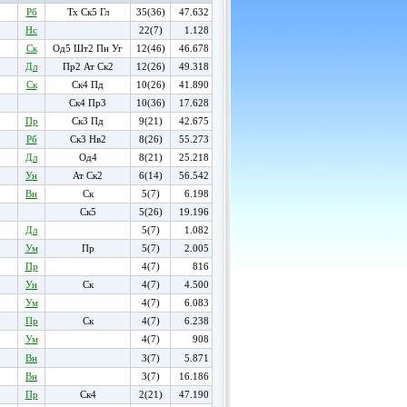
Рб
Тх Ск5 Гл
35(36)
47.632
Нс
22(7)
1.128
Ск
Од5 Шт2 Пн Уг
12(46)
46.678
Дл
Пр2 Ат Ск2
12(26)
49.318
Ск
Ск4 Пд
10(26)
41.890
Ск4 Пр3
10(36)
17.628
Пр
Ск3 Пд
9(21)
42.675
Рб
Ск3 Нв2
8(26)
55.273
Дл
Од4
8(21)
25.218
Ун
Ат Ск2
6(14)
56.542
Вн
Ск
5(7)
6.198
Ск5
5(26)
19.196
Дл
5(7)
1.082
Ум
Пр
5(7)
2.005
Пр
4(7)
816
Ун
Ск
4(7)
4.500
Ум
4(7)
6.083
Пр
Ск
4(7)
6.238
Ум
4(7)
908
Вн
3(7)
5.871
Вн
3(7)
16.186
Пр
Ск4
2(21)
47.190