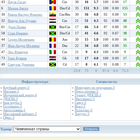
43
Пауль Сесар
Cm
30
16
5.7
100
0.00
17
6
Михня Ангел
Dm/Cd
35
151
9.3
100
0.00
155
30
Рамон Кастро Фиаллос
Cm/Rm
30
56
4.8
92
0.08
53
32
Важди Аль-Зураки
Cm
21
51
4.3
92
0.08
48
61
Деон Палма
Rm/Cm
17
66
5.4
87
0.88
59
58
Стив Циммер
Dm/Cd
17
41
4.6
92
0.67
38
44
Сорен Меллеманс
Am
30
15
5.0
100
0.00
16
37
Жан-Андре Молинье
Dm
22
34
4.8
100
0.00
35
47
Лео Фиандра
Cm
21
9
4.3
100
0.00
9
73
Гинт Буянов
Gk
18
17
4.0
100
0.00
17
49
Самуэль Донован
Cd
17
8
4.1
91
0.08
7
25,9
75
6
97,4
0,4
75,3
Инфраструктура
Специалисты
»
Клубный центр-3
»
Менеджер по продажам-3
»
Магазин-3
»
Пресс-атташе-3
»
Медицинский центр-4
»
Тренер ДЮСШ-3
»
ДЮСШ-3
»
Массажист-3
»
База клуба-3
»
Скаут-3
»
Гостиница-3
»
Врач-3
»
Автостоянка-3
»
Психолог-3
»
Массажный кабинет-3
»
Хирург-3
»
Офис-3
Турнир