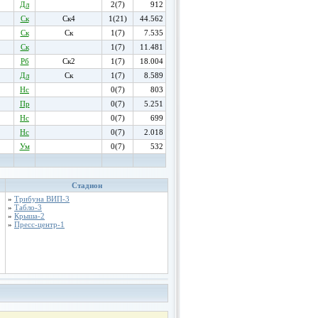
Дл
2(7)
912
Ск
Ск4
1(21)
44.562
Ск
Ск
1(7)
7.535
Ск
1(7)
11.481
Рб
Ск2
1(7)
18.004
Дл
Ск
1(7)
8.589
Нс
0(7)
803
Пр
0(7)
5.251
Нс
0(7)
699
Нс
0(7)
2.018
Ум
0(7)
532
Стадион
»
Трибуна ВИП-3
»
Табло-3
»
Крыша-2
»
Пресс-центр-1