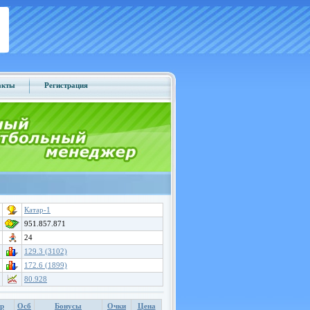
акты
Регистрация
Катар-1
951.857.871
24
129.3 (3102)
172.6 (1899)
80.928
р
Осб
Бонусы
Очки
Цена