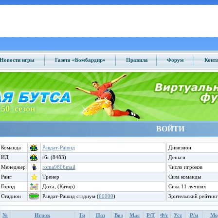
Новости игры
Газета «Бомбардир»
Правила
Форум
Конт
50 сезон
ВОЙТИ
Команда
Равдат-Рашид
Дивизион
ИД
r6r (8483)
Деньги
Менеджер
roma9806mail
Число игроков
Ранг
Тренер
Сила команды
Город
Доха, (Катар)
Сила 11 лучших
Стадион
Равдат-Рашид стэдиум (
60000
)
Зрительский рейтинг
№
Игрок
Гр
Поз
Воз
Мас
Р/Т
Ф/г
Уст
Р/м
Мо