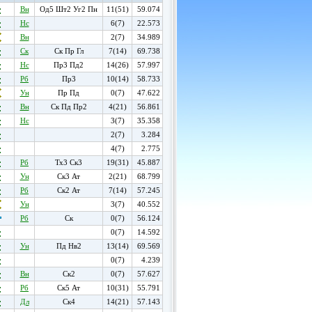
Вн
Од5 Шт2 Уг2 Пн
11(51)
59.074
Нс
6(7)
22.573
Вн
2(7)
34.989
Ск
Ск Пр Гл
7(14)
69.738
Нс
Пр3 Пд2
14(26)
57.997
Рб
Пр3
10(14)
58.733
Ун
Пр Пд
0(7)
47.622
Вн
Ск Пд Пр2
4(21)
56.861
Нс
3(7)
35.358
2(7)
3.284
4(7)
2.775
Рб
Тх3 Ск3
19(31)
45.887
Ун
Ск3 Ат
2(21)
68.799
Рб
Ск2 Ат
7(14)
57.245
Ун
3(7)
40.552
Рб
Ск
0(7)
56.124
0(7)
14.592
Ун
Пд Нв2
13(14)
69.569
0(7)
4.239
Вн
Ск2
0(7)
57.627
Рб
Ск5 Ат
10(31)
55.791
Дл
Ск4
14(21)
57.143