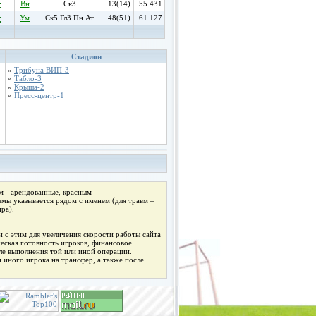
Вн
Ск3
13(14)
55.431
Ум
Ск5 Гл3 Пн Ат
48(51)
61.127
Стадион
»
Трибуна ВИП-3
»
Табло-3
»
Крыша-2
»
Пресс-центр-1
 - арендованные, красным -
мы указывается рядом с именем (для травм –
ра).
 с этим для увеличения скорости работы сайта
ческая готовность игроков, финансовое
ле выполнения той или иной операции.
 иного игрока на трансфер, а также после