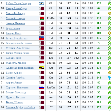
1
Рубен Сесар Галарца
Gk
30
172
9.4
100
0.01
177
18
Катар Аль-Абдул
Gk
18
61
9.0
99
0.01
62
2
Мостафа Ансур
Cd
20
63
9.0
100
0.00
63
3
Матвей Статуев
Cd/Dm
30
173
9.2
100
0.38
178
3
Заман Мешаль
Cd
30
176
9.2
100
0.38
181
11
Адел Гамер
Cd
26
158
9.4
100
0.15
162
13
Кавари Насер
Cd
23
110
9.0
100
0.03
110
13
Берно Кронбергер
Cd
30
171
9.1
100
0.07
175
16
Абдулмаджиб Галлам
Cd
21
74
9.0
100
0.03
76
9
Муамар Аль-Кувари
Dm
21
29
1.5
100
0.03
30
17
Валид Мхейа Ризик
Dm
22
29
1.7
100
0.03
30
5
Субхи Ганиб
Lm
34
167
10.4
100
0.53
171
12
Марсель Молло
Lm/Rm
30
175
9.2
100
0.06
180
4
Хадиман Бин Баншак
Cm
30
175
9.6
100
0.38
179
12
Ганем Акрам
Cm
22
93
9.0
100
0.03
93
15
Халифа Арабиа
Cm
25
146
9.3
100
0.15
148
7
Акрам Анвар
Rm
19
78
1.1
100
0.15
80
9
Харитон Ванюшин
Rm/Cm
29
171
9.2
100
0.07
176
14
Мешал Мухамад
Lw
20
29
1.2
100
0.03
30
8
Дурхам Баракат
Am
28
168
9.2
100
0.07
173
6
Валид Шакур
Cf
31
176
9.7
100
0.38
181
10
Мешаль Мубарак Сафха
Cf
28
167
9.2
100
0.19
172