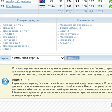
12
Альберт Стриклэнд
Cf
30
174
9.1
100
0.07
179
13
Жан Беатрис
Cf/Am
33
168
9.3
100
0.09
173
26,3
129,3
8
100
0,1
132,5
Инфраструктура
Специалисты
»
Клубный центр-2
»
Менеджер по продажам-3
»
Магазин-3
»
Тренер ДЮСШ-3
»
Медицинский центр-4
»
Скаут-3
»
ДЮСШ-3
»
Пресс-атташе-3
»
База клуба-3
»
Массажист-3
»
Гостиница-3
»
Психолог-2
»
Автостоянка-3
»
Хирург-3
»
Массажный кабинет-3
»
Офис-3
Турнир
В списке игроков выделяются жирным игроки получившие вызов в сборную, серым
дисквалифицированные, синим - травмированные. Срок дисквалификации или трав
тренировочные дни, для дисквалификаций - игровые дни соответствующего турни
ВНИМАНИЕ!
Страница ростера клуба является наиболее посещаемой среди менеджеров. В связи
данная страница находится в кешировании. Ее обновление (будь то мораль, физи
состояние клуба или расписание матчей) происходит спустя некоторое время пос
Обновление страницы происходит во время генерации тура, выставления того или
проведения тренировки.