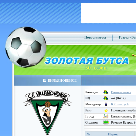
Новости игры
Газета «Б
50 сезон
ВИЛЬЯНОВЕНСЕ
Команда
Вильяновенсе
ИД
usi (8452)
Менеджер
KRomanych
Ранг
Президент клуба
Город
Вильяновенсе, (
Стадион
Ромеро Куэрда (
№
Игрок