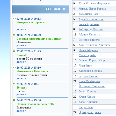
9
Хуан Мануэль Феррерас
4
Мигель Перес Бордас
НОВОСТИ
2
Бобадилья Павон
02.08.2026 // 09:13
5
Хуан Антонио Гути
Комерческие турниры
1
Ролан Арпиньон
...
далее »
8
Рой Арилд Ольссон
11
Абандо Квинтана
30.07.2026 // 18:29
Сводная информация о командах
7
Ронстон Васселл
обновление
6
Хосе Искиердо Апитегуя
далее »
3
Назим Мирзаев
27.07.2026 // 01:25
Акция!
15
Уилл Пэрнаби
в честь 50-го сезона
10
Эмилио Карлос Карро
далее »
17
Луан Риос
26.07.2026 // 15:10
12
Каферино Бергара
Изменения в Генераторе
гостевые голы и 5 замен
14
Серхио Кампос
далее »
21
Кирк МакКормек
25.07.2026 // 10:01
18
Йоханнес Сиккеланн
50 сезон
На старт!
13
Зенон Сирош
далее »
22
Юхеи Хосака
24.07.2026 // 19:36
16
Калле Арнонен
Новый сезон и призовые ЛК
19
Кагдас Генк
Выплачены
далее »
24
Орландо Утрилья