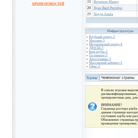
23
Вичентие Манич
АРХИВ НОВОСТЕЙ
20
Хуан Якоб Ригейро
25
Хорди Альба
Инфраструктура
»
Клубный центр-3
»
Магазин-3
»
Медицинский центр-4
»
ДЮСШ-3
»
База клуба-3
»
Гостиница-3
»
Автостоянка-3
»
Массажный кабинет-3
»
Офис-3
Турнир
В списке игроков выдел
дисквалифицированные, 
тренировочные дни, для
ВНИМАНИЕ!
Страница ростера клуба 
данная страница находит
состояние клуба или ра
Обновление страницы про
проведения тренировки.