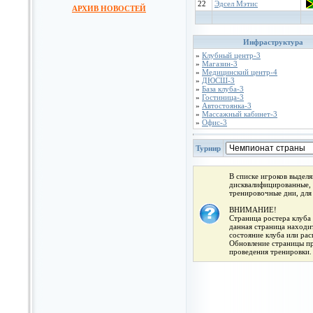
22
Эдсел Мэтис
АРХИВ НОВОСТЕЙ
Инфраструктура
»
Клубный центр-3
»
Магазин-3
»
Медицинский центр-4
»
ДЮСШ-3
»
База клуба-3
»
Гостиница-3
»
Автостоянка-3
»
Массажный кабинет-3
»
Офис-3
Турнир
В списке игроков выдел
дисквалифицированные, 
тренировочные дни, для
ВНИМАНИЕ!
Страница ростера клуба 
данная страница находит
состояние клуба или ра
Обновление страницы про
проведения тренировки.