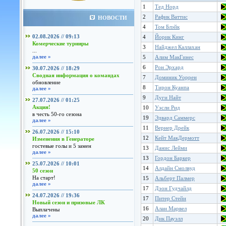
1
Тед Норд
2
Рафик Ваттис
НОВОСТИ
4
Том Блэйк
02.08.2026 // 09:13
4
Йорик Кинг
Комерческие турниры
3
Найджел Каллахан
...
далее »
5
Алим МакГинес
6
Рон Эрхард
30.07.2026 // 18:29
Сводная информация о командах
7
Доминик Уоррен
обновление
8
Тирон Куанпа
далее »
9
Дуги Найт
27.07.2026 // 01:25
Акция!
10
Уэсли Рид
в честь 50-го сезона
19
Эдвард Саммерс
далее »
11
Вернер Дрейк
26.07.2026 // 15:10
12
Кейт МакДермотт
Изменения в Генераторе
гостевые голы и 5 замен
13
Данис Лейми
далее »
13
Гордон Баркер
25.07.2026 // 10:01
14
Алдайн Смолвуд
50 сезон
На старт!
15
Альберт Палмер
далее »
17
Дэон Гудчайлд
24.07.2026 // 19:36
17
Питер Стейн
Новый сезон и призовые ЛК
16
Алан Марвел
Выплачены
далее »
20
Дик Пауэлл