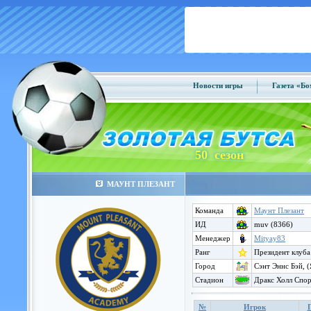
Новости игры
Газета «Б
50 сезон
МАУНТ ПЛЕЗАНТ
Команда
Маунт Плезант
ИД
muv (8366)
Менеджер
Mityay83
Ранг
Президент клуба
Город
Сэнт Эннс Бэй, 
Стадион
Дракс Холл Спор
№
Игрок