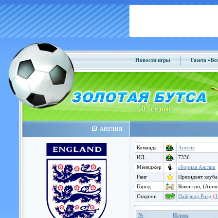
Новости игры
Газета «Б
50 сезон
АНГЛИЯ
Команда
Англия
ИД
7336
Менеджер
сборная Англии
Ранг
Президент клуба
Город
Ковентри, (Англ
Стадион
Найфилд Роад
(
1
№
Игрок