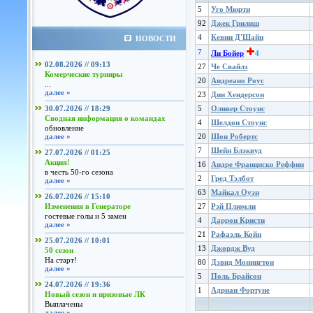
5
Уго Мюрти
92
Джек Грилиш
4
Кевин Д'Шайн
НОВОСТИ
7
Ли Бойер
4
02.08.2026 // 09:13
27
Че Свайлз
Комерческие турниры
20
Андреано Роус
...
далее »
23
Дин Хендерсон
30.07.2026 // 18:29
5
Оливер Стоунс
Сводная информация о командах
4
Шелдон Стоунс
обновление
далее »
20
Шон Робертс
7
Шейн Блэквуд
27.07.2026 // 01:25
Акция!
16
Андре Франциско Реффин
в честь 50-го сезона
2
Гред Тэлбот
далее »
63
Майкал Оуэн
26.07.2026 // 15:10
Изменения в Генераторе
27
Рэй Плюмли
гостевые голы и 5 замен
4
Даррон Кристи
далее »
21
Рафаэль Койн
25.07.2026 // 10:01
13
Джордж Вуд
50 сезон
На старт!
80
Дэвид Монингтон
далее »
5
Поль Брайсон
24.07.2026 // 19:36
1
Адриан Фортуне
Новый сезон и призовые ЛК
Выплачены
далее »