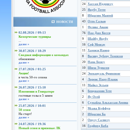
24
Хассан Иддриссу
25
Якубу Тетте
8
Ибрагим Мантей
43
Отто Салью
НОВОСТИ
1
Феликс Анане
02.08.2026 // 09:13
76
Паа Джо Косси
Комерческие турниры
9
Шайбу Якубу
...
далее »
16
Сеф Менсау
11
Хамиси Нанор
30.07.2026 // 18:29
Сводная информация о командах
8
Васиву Зуберу Томпсон
обновление
20
Нана Бонсу
далее »
10
Шила Турксон
27.07.2026 // 01:25
Акция!
24
Эммануэль Фримпонг
в честь 50-го сезона
4
Лоренс Парт-Планж
далее »
11
Майкл Эссьен
26.07.2026 // 15:10
6
Бенджамин Тете
Изменения в Генераторе
гостевые голы и 5 замен
2
Яу Осей
далее »
6
Сумайла Альхассан Ампиа
25.07.2026 // 10:01
7
Мсава Куффур
50 сезон
На старт!
2
Ибрагим Ба
далее »
2
Овусу Салиссу
24.07.2026 // 19:36
16
Годфред Баба
Новый сезон и призовые ЛК