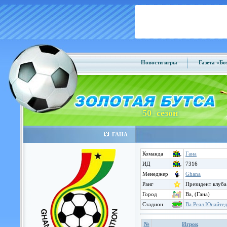
Новости игры
Газета «Б
50 сезон
ГАНА
Команда
Гана
ИД
7316
Менеджер
Ghana
Ранг
Президент клуба
Город
Ва, (Гана)
Стадион
Ва Реал Юнайте
№
Игрок