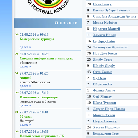
20
Нана Бонсу
8
Васиву Зуберу Томпсон
6
Сумайла Альхассан Ампиа
7
Мсава Куффур
НОВОСТИ
8
Ибрагим Мантей
02.08.2026 // 09:13
11
Хамиси Нанор
Комерческие турниры
16
Годфред Баба
...
далее »
24
Эммануэль Фримпонг
76
Паа Джо Косси
30.07.2026 // 18:29
Сводная информация о командах
25
Якубу Тетте
обновление
9
Шайбу Якубу
далее »
43
Отто Салью
27.07.2026 // 01:25
Акция!
2
Яу Осей
в честь 50-го сезона
2
Ибрагим Ба
далее »
1
Феликс Анане
26.07.2026 // 15:10
16
Сеф Менсау
Изменения в Генераторе
гостевые голы и 5 замен
10
Шила Турксон
далее »
4
Лоренс Парт-Планж
25.07.2026 // 10:01
11
Майкл Эссьен
50 сезон
На старт!
2
Овусу Салиссу
далее »
24
Хассан Иддриссу
24.07.2026 // 19:36
6
Бенджамин Тете
Новый сезон и призовые ЛК