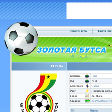
Новости игры
Газета «Б
50 сезон
ГАНА
Команда
Гана
ИД
7316
Менеджер
Ghana
Ранг
Президент клуба
Город
Ва, (Гана)
Стадион
Ва Реал Юнайте
№
Игрок