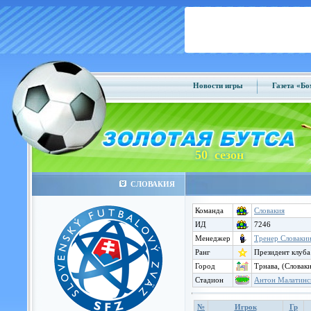
Новости игры
Газета «Б
50 сезон
СЛОВАКИЯ
Команда
Словакия
ИД
7246
Менеджер
Тренер Словаки
Ранг
Президент клуба
Город
Трнава, (Словаки
Стадион
Антон Малатинс
№
Игрок
Гр