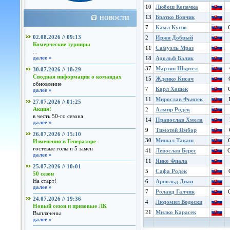
10
Любош Копачка
13
Братко Вовчик
НОВОСТИ
7
Камл Кунзо
02.08.2026 // 09:13
2
Иржи Добрый
Комерческие турниры
11
Самуэль Мраз
...
далее »
18
Адольф Балик
37
Мартин Шкртел
30.07.2026 // 18:29
Сводная информация о командах
15
Жденко Кисач
обновление
7
Карл Хошек
далее »
11
Мирослав Фьюзек
27.07.2026 // 01:25
Акция!
2
Алмир Родек
в честь 50-го сезона
14
Православ Хмела
далее »
9
Тимотей Ямбор
26.07.2026 // 15:10
30
Мишал Такаш
Изменения в Генераторе
гостевые голы и 5 замен
41
Левослав Берес
далее »
11
Янко Фиала
25.07.2026 // 10:01
5
Сафа Родек
50 сезон
На старт!
6
Арнольд Диан
далее »
7
Роланд Галчик
24.07.2026 // 19:36
4
Людомил Водески
Новый сезон и призовые ЛК
21
Милко Карасек
Выплачены
далее »