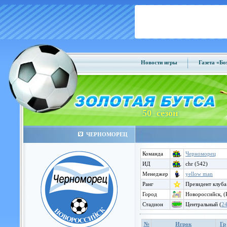
Новости игры
Газета «Б
50 сезон
ЧЕРНОМОРЕЦ
Команда
Черноморец
ИД
chr (542)
Менеджер
yellow man
Ранг
Президент клуба
Город
Новороссийск, (
Стадион
Центральный (
2
№
Игрок
Гр