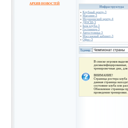
АРХИВ НОВОСТЕЙ
Инфраструктура
»
Клубный центр-3
»
Магазин-3
»
Медицинский центр-4
»
ДЮСШ-3
»
База клуба-3
»
Гостиница-3
»
Автостоянка-3
»
Массажный кабинет-3
»
Офис-3
Турнир
В списке игроков выдел
дисквалифицированные, 
тренировочные дни, для
ВНИМАНИЕ!
Страница ростера клуба 
данная страница находит
состояние клуба или ра
Обновление страницы про
проведения тренировки.