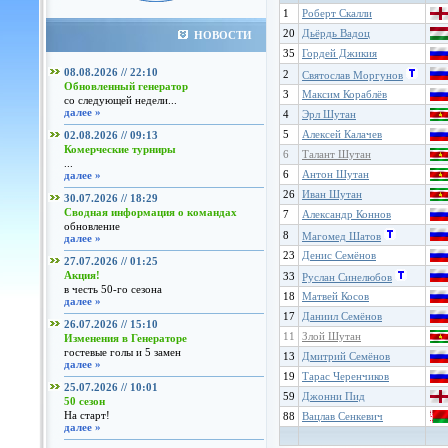
1
Роберт Скалли
20
Дьёрдь Вадоц
НОВОСТИ
35
Гордей Джикия
08.08.2026 // 22:10
2
Святослав Моргунов
Обновленный генератор
3
Максим Кораблёв
со следующей недели...
далее »
4
Эрл Шутан
5
Алексей Калачев
02.08.2026 // 09:13
Комерческие турниры
6
Талант Шутан
...
6
Антон Шутан
далее »
26
Иван Шутан
30.07.2026 // 18:29
Сводная информация о командах
7
Александр Коннов
обновление
8
Магомед Шатов
далее »
23
Денис Семёнов
27.07.2026 // 01:25
Акция!
33
Руслан Синелюбов
в честь 50-го сезона
18
Матвей Косов
далее »
17
Даниил Семёнов
26.07.2026 // 15:10
11
Злой Шутан
Изменения в Генераторе
гостевые голы и 5 замен
13
Дмитрий Семёнов
далее »
19
Тарас Черенчиков
25.07.2026 // 10:01
59
Джонни Пид
50 сезон
На старт!
88
Вацлав Сенкевич
далее »