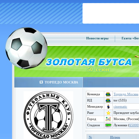
Новости игры
Газета «Б
50 сезон
ТОРПЕДО МОСКВА
Команда
Торпедо Москва
ИД
tor (535)
Менеджер
cinematic
Ранг
Президент клуба
Город
Москва, (Россия
Стадион
Лужники (
65000
№
Игрок