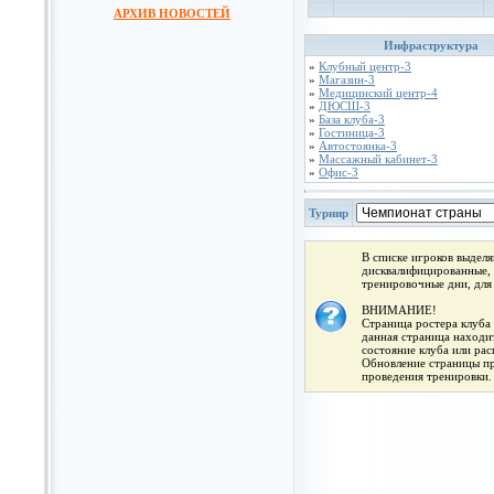
АРХИВ НОВОСТЕЙ
Инфраструктура
»
Клубный центр-3
»
Магазин-3
»
Медицинский центр-4
»
ДЮСШ-3
»
База клуба-3
»
Гостиница-3
»
Автостоянка-3
»
Массажный кабинет-3
»
Офис-3
Турнир
В списке игроков выдел
дисквалифицированные, 
тренировочные дни, для
ВНИМАНИЕ!
Страница ростера клуба 
данная страница находит
состояние клуба или ра
Обновление страницы про
проведения тренировки.