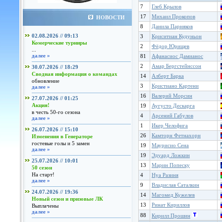
7
Глеб Крылов
17
Михаил Прокопов
НОВОСТИ
8
Данила Парняков
02.08.2026 // 09:13
3
Криситиан Кудуньон
Комерческие турниры
2
Фёдор Юрищев
...
далее »
81
Афанасиос Дамианос
2
Амар Бергстейнссон
30.07.2026 // 18:29
Сводная информация о командах
14
Алберт Барка
обновление
3
Кристиано Картени
далее »
16
Валерий Морсин
27.07.2026 // 01:25
Акция!
19
Аугусто Дескарга
в честь 50-го сезона
4
Арсений Габулов
далее »
1
Икер Челофига
26.07.2026 // 15:10
26
Камторн Фетнахорн
Изменения в Генераторе
гостевые голы и 5 замен
19
Маурисио Сена
далее »
19
Эдуард Ложкин
25.07.2026 // 10:01
13
Марин Попеску
50 сезон
На старт!
4
Нуа Разиня
далее »
9
Владислав Саталкин
24.07.2026 // 19:36
14
Магомед Кужелев
Новый сезон и призовые ЛК
13
Ринат Кириллов
Выплачены
далее »
88
Кирилл Прошин