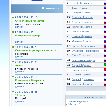
4
Юрий Лутовинов
3
Тихон Акулов
НОВОСТИ
8
Панкрат Ташаев
08.08.2026 // 22:10
13
Валентин Бавыкин
Обновленный генератор
14
Аристарх Ульянов
со следующей недели...
далее »
22
Григорий Маслов
11
Сергей Смолов
02.08.2026 // 09:13
Комерческие турниры
7
Платон Муравьёв
...
15
Магомед Шутов
далее »
17
Сослан Калистратов
30.07.2026 // 18:29
Сводная информация о командах
19
Станислав Филиппенков
обновление
2
Павел Стаханов
далее »
20
Константин Лебедев
27.07.2026 // 01:25
26
Акция!
Сидней Мукука
в честь 50-го сезона
8
Эрвин Гьокежа
далее »
5
Савелий Чертков
26.07.2026 // 15:10
16
Георгий Дементьев
Изменения в Генераторе
гостевые голы и 5 замен
18
Валентин Клевцов
далее »
25.07.2026 // 10:01
50 сезон
Инфраструктура
На старт!
далее »
»
Клубный центр-3
»
Магазин-3