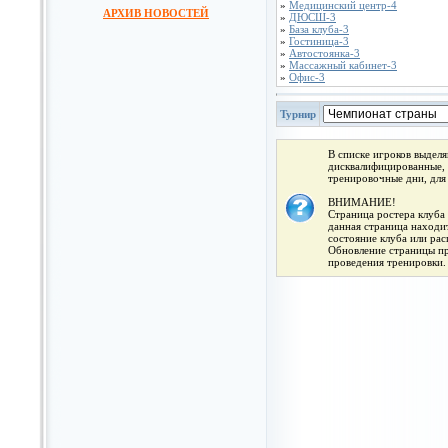
»
Медицинский центр-4
АРХИВ НОВОСТЕЙ
»
ДЮСШ-3
»
База клуба-3
»
Гостиница-3
»
Автостоянка-3
»
Массажный кабинет-3
»
Офис-3
Турнир
В списке игроков выдел
дисквалифицированные, 
тренировочные дни, для
ВНИМАНИЕ!
Страница ростера клуба 
данная страница находит
состояние клуба или ра
Обновление страницы про
проведения тренировки.