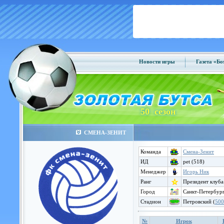
Новости игры
Газета «Б
50 сезон
СМЕНА-ЗЕНИТ
Команда
Смена-Зенит
ИД
pet (518)
Менеджер
Игорь Ник
Ранг
Президент клуба
Город
Санкт-Петербург
Стадион
Петровский (
500
№
Игрок