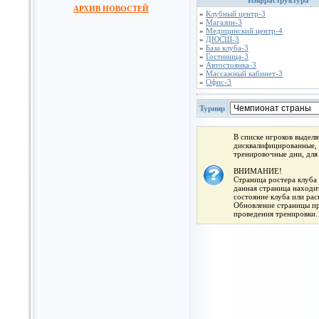
Инфраструктура
АРХИВ НОВОСТЕЙ
»
Клубный центр-3
»
Магазин-3
»
Медицинский центр-4
»
ДЮСШ-3
»
База клуба-3
»
Гостиница-3
»
Автостоянка-3
»
Массажный кабинет-3
»
Офис-3
Турнир
В списке игроков выдел
дисквалифицированные, 
тренировочные дни, для
ВНИМАНИЕ!
Страница ростера клуба 
данная страница находит
состояние клуба или ра
Обновление страницы про
проведения тренировки.