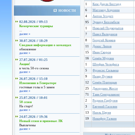
1
Ким Дарли Бисгард
6
Магомед Алдонин
НОВОСТИ
4
Антон Згодич
02.08.2026 // 09:13
95
Эдвард Бихомбеле
Комерческие турниры
1
Николай Подкорытов
...
далее »
7
Павел Валиданов
8
Георгий Комков
30.07.2026 // 18:29
Сводная информация о командах
11
Денис Липов
обновление
15
Иван Скоров
далее »
16
Семён Мурзин
27.07.2026 // 01:25
Акция!
1
Штефан Челофига
в честь 50-го сезона
5
Фрэнсис Сильвеш
далее »
9
Назар Пучков
26.07.2026 // 15:10
12
Семён Платицын
Изменения в Генераторе
гостевые голы и 5 замен
25
Джордано Жоссе
далее »
71
Тавн Сенгдалавонг
25.07.2026 // 10:01
2
Родион Гарбузов
50 сезон
На старт!
3
Евгений Гасилин
далее »
13
Наиль Цауня
24.07.2026 // 19:36
19
Никифор Галкин
Новый сезон и призовые ЛК
Выплачены
далее »