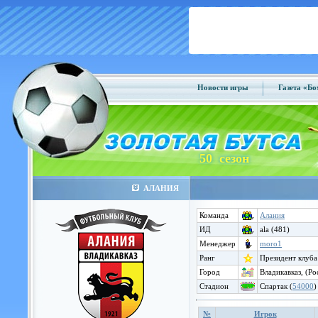
Новости игры
Газета «Б
50 сезон
АЛАНИЯ
Команда
Алания
ИД
ala (481)
Менеджер
moro1
Ранг
Президент клуба
Город
Владикавказ, (Ро
Стадион
Спартак (
54000
)
№
Игрок