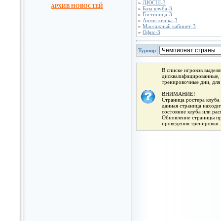
»
ДЮСШ-3
АРХИВ НОВОСТЕЙ
»
База клуба-3
»
Гостиница-3
»
Автостоянка-3
»
Массажный кабинет-3
»
Офис-3
Турнир
В списке игроков выдел
дисквалифицированные, 
тренировочные дни, для
ВНИМАНИЕ!
Страница ростера клуба 
данная страница находит
состояние клуба или ра
Обновление страницы про
проведения тренировки.