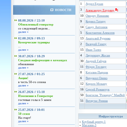
1
Аурел Ерхан
3
НОВОСТИ
Александру Епуряну
1
10
Овидиу Намашко
08.08.2026 // 22:10
9
Корнел Татару
Обновленный генератор
14
Санду Антонюк
со следующей недели...
далее »
5
Константин Алексеев
02.08.2026 // 09:13
13
Анатолий Руденко
Комерческие турниры
2
Валерий Гимпу
...
далее »
15
Иван Талпэ
4
Лауренциу Жосан
30.07.2026 // 18:29
Сводная информация о командах
30
Андрей Гайдев
обновление
11
Фёдор Теслару
далее »
8
Кэтэлин Пырцак
27.07.2026 // 01:25
Акция!
6
Вирджил Оникэ
в честь 50-го сезона
12
Кирилэ Мокану
далее »
16
Сергей Романчук
26.07.2026 // 15:10
50
Бонгисва "Ромариу" МакВей
Изменения в Генераторе
гостевые голы и 5 замен
51
Витаутас Римша
далее »
25.07.2026 // 10:01
50 сезон
Инфраструктура
На старт!
далее »
»
Клубный центр-1
»
Магазин-3