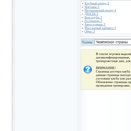
»
Клубный центр-3
»
Магазин-3
»
Медицинский центр-4
»
ДЮСШ-3
»
База клуба-3
»
Гостиница-3
»
Автостоянка-3
»
Массажный кабинет-3
»
Офис-3
Турнир
В списке игроков выдел
дисквалифицированные, 
тренировочные дни, для
ВНИМАНИЕ!
Страница ростера клуба 
данная страница находит
состояние клуба или ра
Обновление страницы про
проведения тренировки.