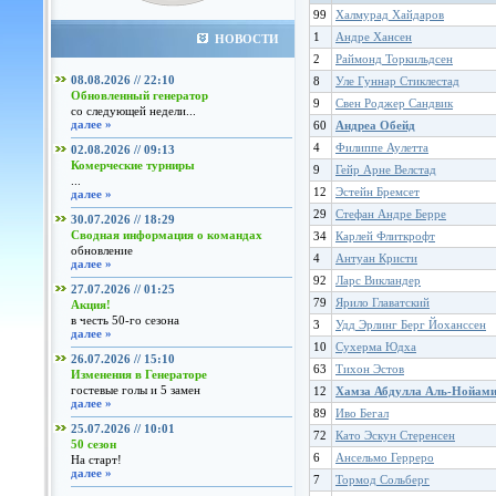
99
Халмурад Хайдаров
1
Андре Хансен
НОВОСТИ
2
Раймонд Торкильдсен
08.08.2026 // 22:10
8
Уле Гуннар Стиклестад
Обновленный генератор
9
Свен Роджер Сандвик
со следующей недели...
далее »
60
Андреа Обейд
4
Филиппе Аулетта
02.08.2026 // 09:13
Комерческие турниры
9
Гейр Арне Велстад
...
12
Эстейн Бремсет
далее »
29
Стефан Андре Берре
30.07.2026 // 18:29
Сводная информация о командах
34
Карлей Флиткрофт
обновление
4
Антуан Кристи
далее »
92
Ларс Викландер
27.07.2026 // 01:25
79
Ярило Главатский
Акция!
в честь 50-го сезона
3
Удд Эрлинг Берг Йоханссен
далее »
10
Сухерма Юдха
26.07.2026 // 15:10
63
Тихон Эстов
Изменения в Генераторе
гостевые голы и 5 замен
12
Хамза Абдулла Аль-Нойам
далее »
89
Иво Бегал
25.07.2026 // 10:01
72
Като Эскун Стеренсен
50 сезон
6
Ансельмо Герреро
На старт!
далее »
7
Тормод Сольберг