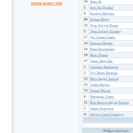
10
Амат Ба
АРХИВ НОВОСТЕЙ
5
Али Эль Прабан
9
Росендо Вергара
99
Рафаль Шмут
25
Луис Артуро Ролон
5
Эрик Алстад Хелланд
17
Даг Стиан Селнес
14
Рафаэль Маркес
16
Рами Бенсебайни
10
Жоао Невеш
17
Джан Эмре Пак
1
Сантьяго Канисарес
2
Тур Эйнар Вилтиль
13
Инге Андре Хансен
15
Эдвин Виедас
73
Гарван Мичан
6
Маркарио Томас
11
Йон Миттун Бруэр Хансен
2
Тавит Праеупун
4
Андерс Севре Гранеруд
Инфраструктура