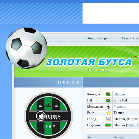
Новости игры
Газета «Б
50 сезон
ШЕТТЕН
Команда
Шеттен
ИД
s0t (2484)
Менеджер
Maxpain
Ранг
Тренер
Город
Шеттен, (Норвег
Стадион
Шеттен (
75000
)
№
Игрок