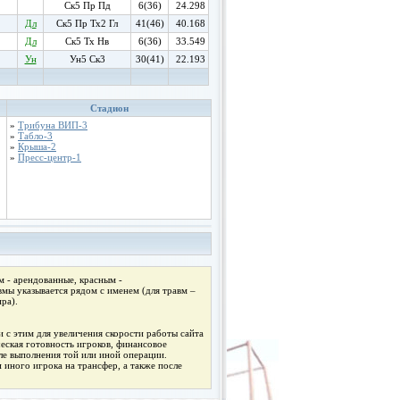
Ск5 Пр Пд
6(36)
24.298
Дл
Ск5 Пр Тх2 Гл
41(46)
40.168
Дл
Ск5 Тх Нв
6(36)
33.549
Ун
Ун5 Ск3
30(41)
22.193
Стадион
»
Трибуна ВИП-3
»
Табло-3
»
Крыша-2
»
Пресс-центр-1
 - арендованные, красным -
мы указывается рядом с именем (для травм –
ра).
 с этим для увеличения скорости работы сайта
ческая готовность игроков, финансовое
ле выполнения той или иной операции.
 иного игрока на трансфер, а также после