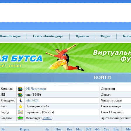
Новости игры
Газета «Бомбардир»
Правила
Форум
Конт
50 сезон
ВОЙТИ
Команда
ФК Череповец
Дивизион
ИД
vgu (1849)
Деньги
Менеджер
john7624
Число игроков
Ранг
Президент клуба
Сила команды
Город
Череповец, (Россия)
Сила 11 лучших
Стадион
Металлург (
70000
)
Зрительский рейтинг
№
Игрок
Гр
Поз
Воз
Мас
Р/Т
Ф/г
Уст
Р/м
Мо