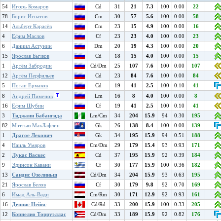
54
Игорь Комаров
Cd
31
21
7.3
100
0.00
22
78
Борис Игнатов
Cm
30
57
5.6
100
0.00
58
14
Альберт Карасёв
Cm
23
15
4.9
100
0.00
16
4
Ефим Маслов
Cf
23
23
4.0
100
0.00
23
6
Даниил Астунин
Dm
20
19
4.3
100
0.00
20
15
Ярослав Бычков
Cd
18
15
4.0
100
0.00
15
1
Артём Забродин
Cd/Dm
25
107
7.6
100
0.00
107
12
Артём Перфильев
Cd
23
84
7.6
100
0.00
84
5
Потап Ермаков
Cd
19
41
2.5
100
0.10
41
8
Lm
16
8
4.0
100
0.00
8
Андрей Пименов
16
Ефим Шубин
Cf
19
41
2.5
100
0.10
41
3
Тиджани Бабангида
Lm/Cm
34
204
15.9
94
0.30
195
82
Мэттью МакЛафлин
Gk
26
138
8.4
100
0.00
139
1
Драгое Лекович
Gk
34
195
15.9
94
0.51
188
4
Наиль Умяров
Cm/Dm
29
179
15.4
93
0.93
171
2
Лукас Васкес
Cd
37
195
15.9
92
0.39
184
9
Эдинсон Кавани
Cf
30
177
15.9
100
0.36
182
13
Сандис Озолиньш
Cd/Dm
34
204
15.9
93
0.63
195
21
Ярослав Белов
Cf
30
179
9.8
92
0.70
169
6
Имад Аль-Вади
Cm/Rm
30
171
12.9
92
0.93
161
16
Деннис Нейвс
Cd/Rd
33
200
15.9
100
0.33
205
12
Корнелио Торруэллас
Cd/Dm
33
189
15.9
92
0.82
176