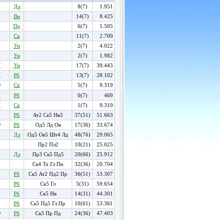
Дл
8(7)
1.951
Вн
14(7)
8.425
Пр
6(7)
1.505
Ск
11(7)
2.709
Ун
2(7)
4.022
Ун
2(7)
1.982
Ун
17(7)
39.443
Рб
13(7)
28.102
Ск
5(7)
9.319
Рб
0(7)
469
Ск
1(7)
9.319
Рб
Ат2 Ск5 Нв3
37(51)
51.663
Рб
Од5 Лд Ов
17(36)
33.674
Дл
Од5 Ов5 Шт4 Лд
48(76)
29.065
Пр2 Пл2
10(21)
25.025
Дл
Пр3 Ск5 Пд5
20(66)
25.912
Ск4 Тх Гл Пн
32(36)
20.704
Рб
Ск5 Ат2 Пд2 Пр
36(51)
53.307
Рб
Ск5 Гл
5(31)
59.654
Рб
Ск5 Нв
14(31)
44.301
Рб
Ск5 Пд5 Гл Пр
10(61)
53.361
Рб
Ск5 Пр Пд
24(36)
47.403