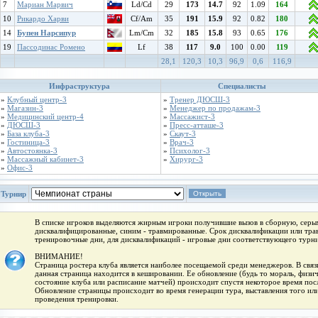
7
Мариан Марвич
Ld/Cd
29
173
14.7
92
1.09
164
10
Рикардо Харви
Cf/Am
35
191
15.9
92
0.82
180
14
Бупен Нарсипур
Lm/Cm
32
185
15.8
93
0.65
176
19
Пассодинас Ромено
Lf
38
117
9.0
100
0.00
119
28,1
120,3
10,3
96,9
0,6
116,9
Инфраструктура
Специалисты
»
Клубный центр-3
»
Тренер ДЮСШ-3
»
Магазин-3
»
Менеджер по продажам-3
»
Медицинский центр-4
»
Массажист-3
»
ДЮСШ-3
»
Пресс-атташе-3
»
База клуба-3
»
Скаут-3
»
Гостиница-3
»
Врач-3
»
Автостоянка-3
»
Психолог-3
»
Массажный кабинет-3
»
Хирург-3
»
Офис-3
Турнир
В списке игроков выделяются жирным игроки получившие вызов в сборную, серым
дисквалифицированные, синим - травмированные. Срок дисквалификации или трав
тренировочные дни, для дисквалификаций - игровые дни соответствующего турни
ВНИМАНИЕ!
Страница ростера клуба является наиболее посещаемой среди менеджеров. В связи
данная страница находится в кешировании. Ее обновление (будь то мораль, физи
состояние клуба или расписание матчей) происходит спустя некоторое время пос
Обновление страницы происходит во время генерации тура, выставления того или
проведения тренировки.