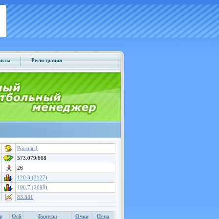
акты
Регистрация
Россия-1
573.079.668
26
120.3 (3127)
190.7 (2098)
83.381
р
Осб
Бонусы
Очки
Цена