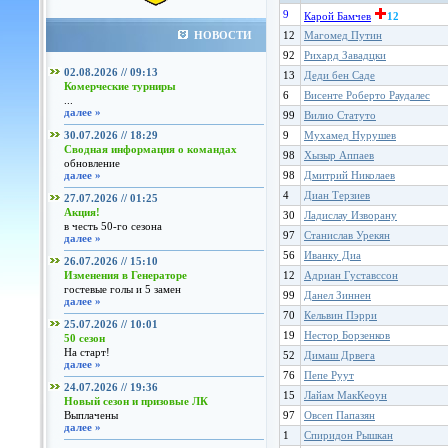
9
Карой Бамчев
12
НОВОСТИ
12
Магомед Путин
92
Рихард Завадцки
02.08.2026 // 09:13
13
Деди бен Саде
Комерческие турниры
6
Висенте Роберто Раудалес
...
далее »
99
Вилио Статуто
30.07.2026 // 18:29
9
Мухамед Нурушев
Сводная информация о командах
98
Хызыр Аппаев
обновление
далее »
98
Дмитрий Николаев
4
Диан Терзиев
27.07.2026 // 01:25
Акция!
30
Ладислау Изворану
в честь 50-го сезона
97
Станислав Урекян
далее »
56
Иванку Диа
26.07.2026 // 15:10
Изменения в Генераторе
12
Адриан Густавссон
гостевые голы и 5 замен
99
Данел Зиннен
далее »
70
Кельвин Пэрри
25.07.2026 // 10:01
19
Нестор Борзенков
50 сезон
На старт!
52
Димаш Дрвега
далее »
76
Пепе Руут
24.07.2026 // 19:36
15
Лайам МакКеоун
Новый сезон и призовые ЛК
Выплачены
97
Овсеп Папазян
далее »
1
Спиридон Рышкан