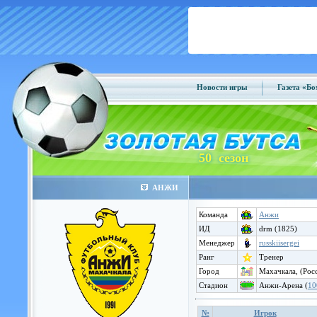
Новости игры
Газета «Б
50 сезон
АНЖИ
Команда
Анжи
ИД
drm (1825)
Менеджер
russkiisergei
Ранг
Тренер
Город
Махачкала, (Рос
Стадион
Анжи-Арена (
10
№
Игрок