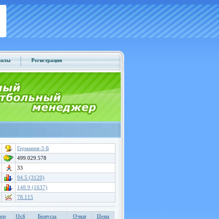
акты
Регистрация
Германия-3-Б
499.029.578
33
94.5 (3120)
148.9 (1637)
78.115
ор
Осб
Бонусы
Очки
Цена