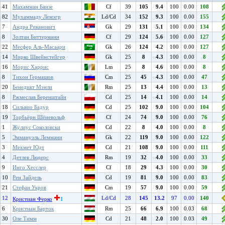
41
Махамман Банзе
Cf
39
105
9.4
100
0.00
108
82
Мухаммаду Лемэгр
Ld/Cd
34
152
9.3
100
0.00
155
7
Андра Риканович
Gk
29
131
5.1
100
0.00
134
8
Золтан Биттерманн
Cf
29
124
5.6
100
0.00
127
22
Месфер Аль-Масаари
Gk
26
124
4.2
100
0.00
127
14
Мирко Швейнстейгер
Gk
25
8
4.3
100
0.00
8
16
Морис Харрис
Lm
25
8
4.6
100
0.00
8
8
Тихон Гермашов
Cm
25
45
4.3
100
0.00
47
20
Бенедикт Мэнли
Rm
25
13
4.4
100
0.00
13
8
Ржмеслав Беренштайн
Cd
25
14
4.1
100
0.00
14
18
Сильвио Бадур
Cd
25
102
9.0
100
0.00
104
19
Торбьёрн Шёневольф
Cf
24
74
9.0
100
0.00
76
1
Жулиус Соколовски
Cd
22
8
4.0
100
0.00
8
5
Эммануэль Лемманн
Gk
22
119
9.0
100
0.00
122
3
Мехмет Юдт
Cd
21
108
9.0
100
0.00
111
4
Детлев Людерс
Rm
19
32
4.0
100
0.00
33
9
Инго Хесслер
Cf
18
29
4.3
100
0.00
30
10
Рен Зайдель
Cd
19
81
9.0
100
0.00
83
21
Стефан Укров
Cm
19
57
9.0
100
0.00
59
12
Ld/Cd
28
145
13.2
97
0.00
140
Кристиан Ферко
1
6
Кристиан Барток
Rm
25
66
6.9
100
0.03
68
30
Оле Тимм
Cd
21
48
2.0
100
0.03
49