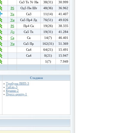
Ск3 Тх Уг Нв
38(31)
30.999
Рб
Од5 Пн Шт
48(36)
36.962
Ун
Ск3
11(14)
41.407
Ум
Ск5 Пр4 Лд
76(51)
49.026
Рб
Пр4 Ск
19(26)
38.335
Дл
Ск5 Тх
19(31)
41.284
Ск
Ск
14(7)
46.401
Ум
Ск5 Пр
162(31)
51.369
Ск4
64(21)
15.491
Ск4
0(21)
15.947
1(7)
7.949
Стадион
»
Трибуна ВИП-3
»
Табло-3
»
Крыша-2
»
Пресс-центр-1