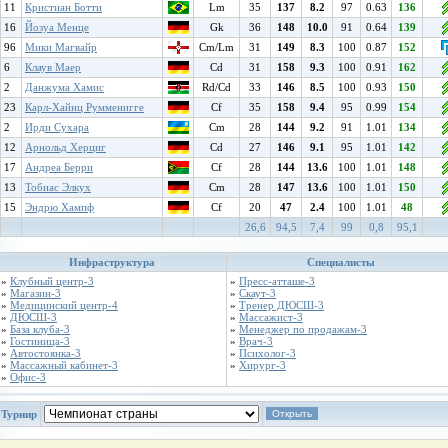
11
Кристиан Ботти
Lm
35
137
8.2
97
0.63
136
16
Йозуа Менце
Gk
36
148
10.0
91
0.64
139
96
Мики Магвайр
Cm/Lm
31
149
8.3
100
0.87
152
6
Клаув Маер
Cd
31
158
9.3
100
0.91
162
2
Данжума Хамис
Rd/Cd
33
146
8.5
100
0.93
150
23
Карл-Хайнц Румменигге
Cf
35
158
9.4
95
0.99
154
2
Ирди Сухара
Cm
28
144
9.2
91
1.01
134
12
Арнольд Херциг
Cd
27
146
9.1
95
1.01
142
17
Андреа Берри
Cf
28
144
13.6
100
1.01
148
13
Тобиас Элкух
Cm
28
147
13.6
100
1.01
150
15
Эндрю Хампф
Cf
20
47
2.4
100
1.01
48
26,6
94,5
7,4
99
0,8
95,1
Инфраструктура
Специалисты
»
Клубный центр-3
»
Пресс-атташе-3
»
Магазин-3
»
Скаут-3
»
Медицинский центр-4
»
Тренер ДЮСШ-3
»
ДЮСШ-3
»
Массажист-3
»
База клуба-3
»
Менеджер по продажам-3
»
Гостиница-3
»
Врач-3
»
Автостоянка-3
»
Психолог-3
»
Массажный кабинет-3
»
Хирург-3
»
Офис-3
Турнир