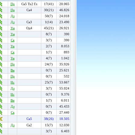
Пр
Ск5 Тх2 Гл
17(41)
20.065
Пр
Ск4
30(21)
46.826
Дл
50(7)
24.018
Дл
Ск3
1(14)
23.490
Ум
Од4
45(21)
26.921
Ум
8(7)
390
Ск
3(7)
390
Ун
2(7)
8.053
Ск
1(7)
893
Ун
4(7)
1.042
Пр
24(7)
35.926
Вн
0(7)
25.621
Пр
0(7)
532
Нс
25(7)
53.667
Дл
3(7)
55.024
Нс
0(7)
9.376
Вн
1(7)
6.011
Дл
0(7)
45.433
Ск
0(7)
27.440
Ск5
38(26)
18.505
Дл
Ск2
15(7)
12.030
3(7)
6.403