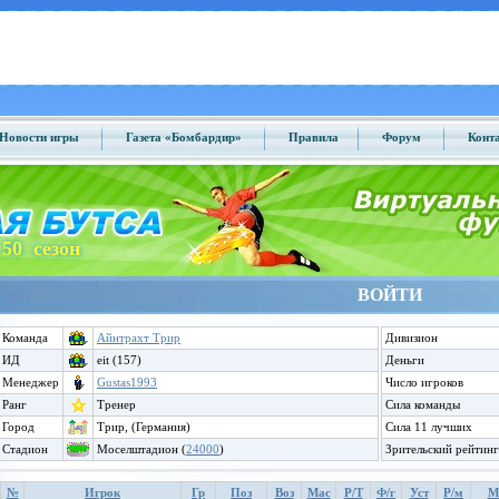
Новости игры
Газета «Бомбардир»
Правила
Форум
Конт
50 сезон
ВОЙТИ
Команда
Айнтрахт Трир
Дивизион
ИД
eit (157)
Деньги
Менеджер
Gustas1993
Число игроков
Ранг
Тренер
Сила команды
Город
Трир, (Германия)
Сила 11 лучших
Стадион
Моселштадион (
24000
)
Зрительский рейтинг
№
Игрок
Гр
Поз
Воз
Мас
Р/Т
Ф/г
Уст
Р/м
М