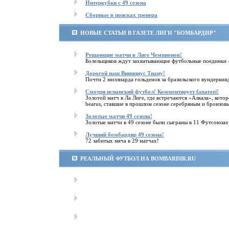
Интеркубки с 49 сезона
Cборные в поисках тренера
НОВЫЕ СТАТЬИ В ГАЗЕТЕ ЛИГИ "БОМБАРДИР"
Решающие матчи в Лиге Чемпионов!
Болельщиков ждут захватывающие футбольные поединки 
Дорогой наш Винициус Тиану!
Почти 2 миллиарда гольденов за бразильского вундеркин
Смотри испанский футбол! Комментирует fanatozi!
Золотой матч в Ла Лиге, где встречаются «Алкала», к
bearus, ставшие в прошлом сезоне серебряным и бронзов
Золотые матчи 49 сезона!
Золотые матчи в 49 сезоне были сыграны в 11 Футсоюзах
Лучший бомбардир 49 сезона!
72 забитых мяча в 29 матчах!
РЕАЛЬНЫЙ ФУТБОЛ НА BOMBARDIR.RU