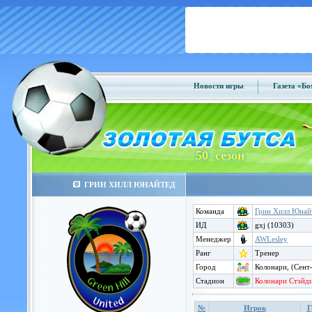
Новости игры
Газета «Б
50 сезон
ГРИН ХИЛЛ ЮНАЙТЕД
Команда
Грин Хилл Юнай
ИД
gxj (10303)
Менеджер
AWLesley
Ранг
Тренер
Город
Колонари, (Сент
Стадион
Колонари Стэйд
№
Игрок
Г