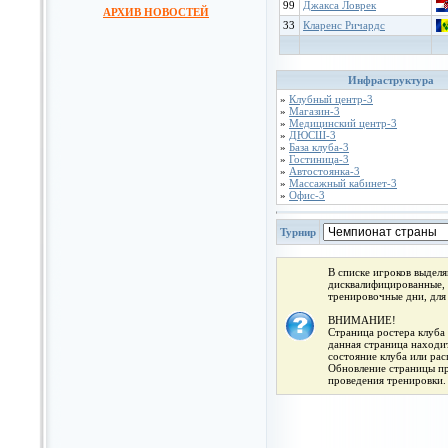
99
Джакса Ловрек
АРХИВ НОВОСТЕЙ
33
Кларенс Ричардс
Инфраструктура
»
Клубный центр-3
»
Магазин-3
»
Медицинский центр-3
»
ДЮСШ-3
»
База клуба-3
»
Гостиница-3
»
Автостоянка-3
»
Массажный кабинет-3
»
Офис-3
Турнир
В списке игроков выдел
дисквалифицированные, 
тренировочные дни, для
ВНИМАНИЕ!
Страница ростера клуба 
данная страница находит
состояние клуба или ра
Обновление страницы про
проведения тренировки.