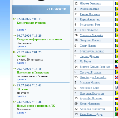
12
Жером Эдвардс
3
Эндрю Белмар
НОВОСТИ
11
Гэвин Мэсколл
02.08.2026 // 09:13
1
Кори Альварес
Комерческие турниры
4
Бенджамин Рэм
...
далее »
8
Теон Чолмерс
26
Мильтон Малрэйн
30.07.2026 // 18:29
Сводная информация о командах
10
Омарион Гокинг
обновление
9
Сесил Льюис
далее »
81
Кристофер Робинс
27.07.2026 // 01:25
Акция!
7
Чарльз Дёрхэм
в честь 50-го сезона
6
Лу Барет
далее »
14
Виктор Хавьер Гарридо
26.07.2026 // 15:10
6
Маркус Фрэнсис
Изменения в Генераторе
гостевые голы и 5 замен
95
Том Фруде Ааршейм
далее »
5
Марлон Маркес
25.07.2026 // 10:01
9
Леонардо Санс
50 сезон
На старт!
2
Флориан Фредерик
далее »
15
Адольфо Вильсон
24.07.2026 // 19:36
99
Колин Флавиано
Новый сезон и призовые ЛК
22
Арнольд Джонстон
Выплачены
далее »
19
Жеан Пинто Дуда