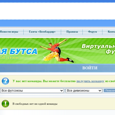
Новости игры
Газета «Бомбардир»
Правила
Форум
Конт
50 сезон
ВОЙТИ
У вас нет команды. Вы можете бесплатно
получить команду
из сво
В свободных нет ни одной команды