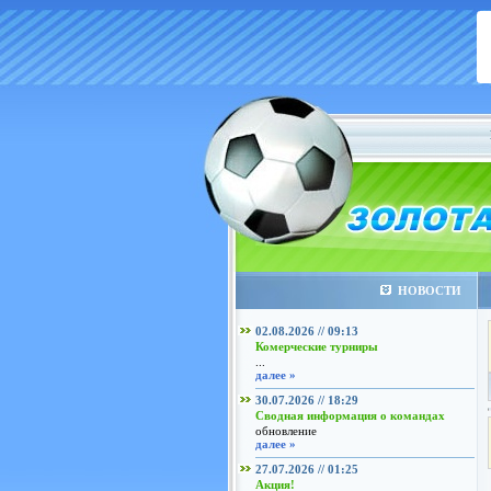
НОВОСТИ
02.08.2026 // 09:13
Комерческие турниры
...
далее »
30.07.2026 // 18:29
Сводная информация о командах
обновление
далее »
27.07.2026 // 01:25
Акция!