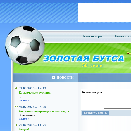
Новости игры
Газета «Б
50 сезон
НОВОСТИ
02.08.2026 // 09:13
Комментарий
Комерческие турниры
...
далее »
30.07.2026 // 18:29
Сводная информация о командах
обновление
далее »
27.07.2026 // 01:25
Акция!