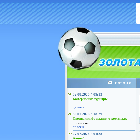
НОВОСТИ
02.08.2026 // 09:13
Комерческие турниры
...
далее »
30.07.2026 // 18:29
Сводная информация о командах
обновление
далее »
27.07.2026 // 01:25
Акция!