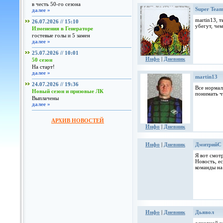
в честь 50-го сезона
Super Tea
далее »
martin13, 
26.07.2026 // 15:10
убегут, че
Изменения в Генераторе
гостевые голы и 5 замен
далее »
25.07.2026 // 10:01
Инфо
|
Дневник
50 сезон
На старт!
далее »
martin13
24.07.2026 // 19:36
Все нормал
Новый сезон и призовые ЛК
понимать ч
Выплачены
далее »
АРХИВ НОВОСТЕЙ
Инфо
|
Дневник
Инфо
|
Дневник
ДмитрийС
Я вот смот
Новость, е
команды на
Инфо
|
Дневник
Дьявoл