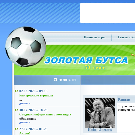
Новости игры
Газета «Б
50 сезон
НОВОСТИ
02.08.2026 // 09:13
Комерческие турниры
...
Раштав
далее »
Эту акцию 
скинули ком
30.07.2026 // 18:29
Сводная информация о командах
обновление
далее »
27.07.2026 // 01:25
Инфо
|
Дневник
Акция!