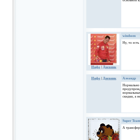
основной к
windsom
Ну, то ест
Инфо
|
Дневник
Инфо
|
Дневник
Алеандр
Нормально 
предупрежд
нормальных
скидки, а н
Super Tea
А трансфер