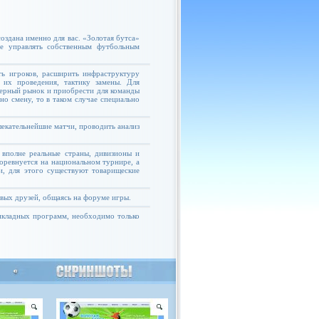
оздана именно для вас. «Золотая бутса»
те управлять собственным футбольным
ь игроков, расширить инфраструктуру
 их проведения, тактику замены. Для
ферный рынок и приобрести для команды
но смену, то в таком случае специально
екательнейшие матчи, проводить анализ
 вполне реальные страны, дивизионы и
соревнуется на национальном турнире, а
и, для этого существуют товарищеские
овых друзей, общаясь на форуме игры.
рикладных программ, необходимо только