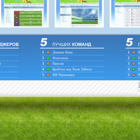
1
Динамо Киев
1
К
2
Форталеза
2
Н
)
3
Наполи
3
Р
4
Брайтон энд Хоув Элбион
4
В
5
ФК Череповец
5
Р