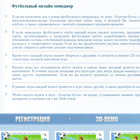
Футбольный онлайн менеджер
Если вы поклонник игр в жанре футбольного менеджера, то игра «Золотая бутса» с
многопользовательская бесплатная массовая online игра, в которой Вы сможе
клубом, а также соревноваться с тысячей соперников в реальном времени.
В роли менеджера футбольного клуба каждый игрок сможет покупать, продават
клуба, организовывать и проводить футбольные матчи, разрабатывать тактику
обновления состава собственной команды менеджер всегда может посетить транс
молодого и талантливого игрока. Если же вы предпочитаете растить самостоятель
для вас открыта и работает детская спортивная школа.
Кроме того каждый игрок сможет общаться с друзьями и смотреть в режиме 2D увл
статистики, которой наполнена игра.
Внутри игры все пользователи могут играть в одном мире, который делится на
континенты. В течение недели несколько раз проходят дни, когда каждая команда 
также других соревнованиях. Если же вы желаете сразиться со своими друзьям
матчи.
В рамках игры каждый может привлечь к игре своих друзей, а также приобрести н
Чтобы начать играть в игру «Золотая бутса» не нужно устанавливать никаких п
проверить установлен ли у вас flash плеер.