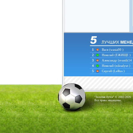
1
Вася
(wasia99 )
2
Николай
(ЕЖИЩЕ )
3
Александр
(svastik14 
4
Николай
(niksalyut )
5
Сергей
(LeRus )
"Золотая бутса" © 2002-2026
Все права защищены.