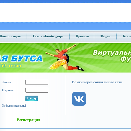
Новости игры
Газета «Бомбардир»
Правила
Форум
Конт
50 сезон
Войти через социальные сети
Логин
Пароль
Забыли пароль?
Регистрация