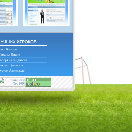
ахи Каладзе
еманья Видич
оберт Левандовски
иктор Цыганков
устам Ахмедзаде