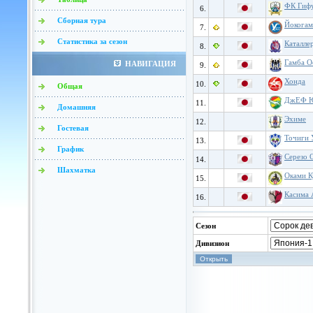
ФК Гиф
6.
Сборная тура
Йокогам
7.
Статистика за сезон
Каталле
8.
Гамба О
НАВИГАЦИЯ
9.
Хонда
10.
Общая
ДжЕФ Ю
11.
Домашняя
Эхиме
12.
Гостевая
Точиги 
13.
График
Серезо 
14.
Шахматка
Оками К
15.
Касима 
16.
Сезон
Дивизион