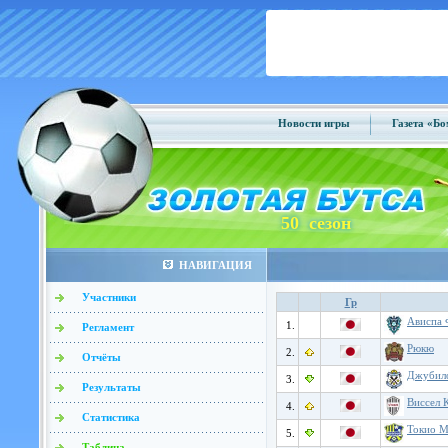
Новости игры
Газета «Б
50 сезон
НАВИГАЦИЯ
Участники
Гр
Ависпа 
1.
Регламент
Рюкю
2.
Отчёты
Джубило
3.
Результаты
Виссел 
4.
Статистика
Токио М
5.
Таблица