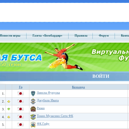
Новости игры
Газета «Бомбардир»
Правила
Форум
Конт
50 сезон
ВОЙТИ
Гр
Команда
Ависпа Фукуока
1.
Джубило Ивата
2.
Рюкю
3.
Токио Музасино Сити ФК
4.
ФК Гифу
5.