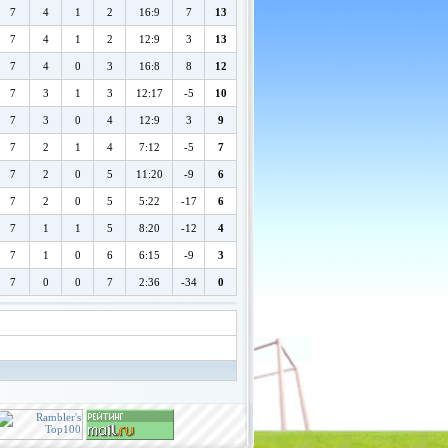
7
4
1
2
16:9
7
13
7
4
1
2
12:9
3
13
7
4
0
3
16:8
8
12
7
3
1
3
12:17
-5
10
7
3
0
4
12:9
3
9
7
2
1
4
7:12
-5
7
7
2
0
5
11:20
-9
6
7
2
0
5
5:22
-17
6
7
1
1
5
8:20
-12
4
7
1
0
6
6:15
-9
3
7
0
0
7
2:36
-34
0