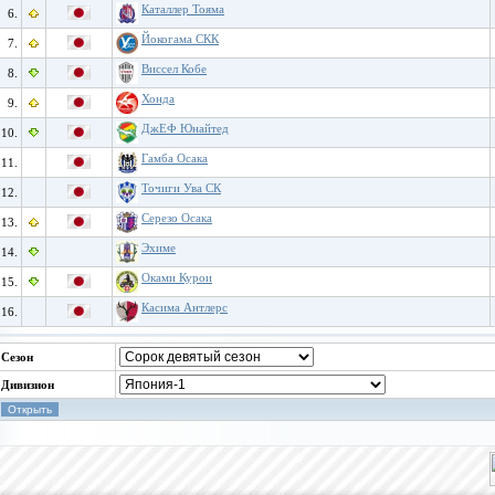
Каталлер Тояма
6.
Йокогама СКК
7.
Виссел Кобе
8.
Хонда
9.
ДжЕФ Юнайтед
10.
Гамба Осака
11.
Точиги Ува СК
12.
Серезо Осака
13.
Эхиме
14.
Оками Курои
15.
Касима Антлерс
16.
Сезон
Дивизион