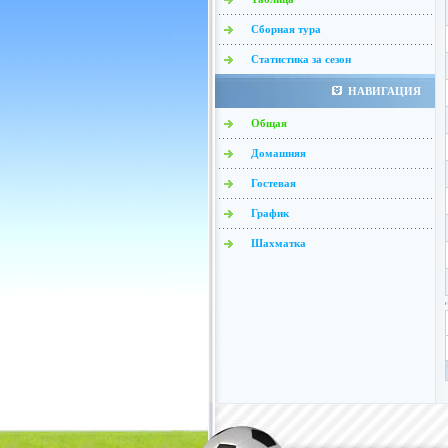
Сборная тура
Статистика за сезон
НАВИГАЦИЯ
Общая
Домашняя
Гостевая
График
Шахматка